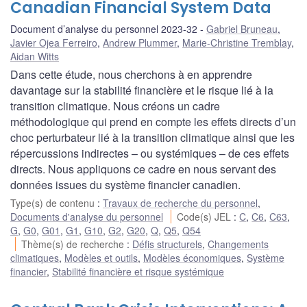
Canadian Financial System Data
Document d’analyse du personnel 2023-32
Gabriel Bruneau
,
Javier Ojea Ferreiro
,
Andrew Plummer
,
Marie-Christine Tremblay
,
Aidan Witts
Dans cette étude, nous cherchons à en apprendre
davantage sur la stabilité financière et le risque lié à la
transition climatique. Nous créons un cadre
méthodologique qui prend en compte les effets directs d’un
choc perturbateur lié à la transition climatique ainsi que les
répercussions indirectes – ou systémiques – de ces effets
directs. Nous appliquons ce cadre en nous servant des
données issues du système financier canadien.
Type(s) de contenu
:
Travaux de recherche du personnel
,
Documents d'analyse du personnel
Code(s) JEL
:
C
,
C6
,
C63
,
G
,
G0
,
G01
,
G1
,
G10
,
G2
,
G20
,
Q
,
Q5
,
Q54
Thème(s) de recherche
:
Défis structurels
,
Changements
climatiques
,
Modèles et outils
,
Modèles économiques
,
Système
financier
,
Stabilité financière et risque systémique