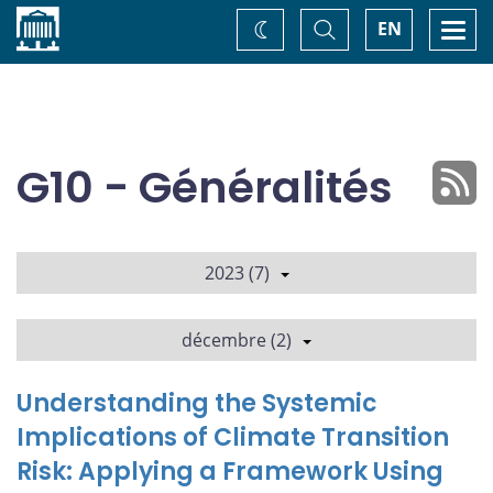
Accueil
Basculer
Togg
EN
Changez
la
navi
recherche
de
thème
G10 - Généralités
2023 (7)
décembre (2)
Understanding the Systemic
Implications of Climate Transition
Risk: Applying a Framework Using