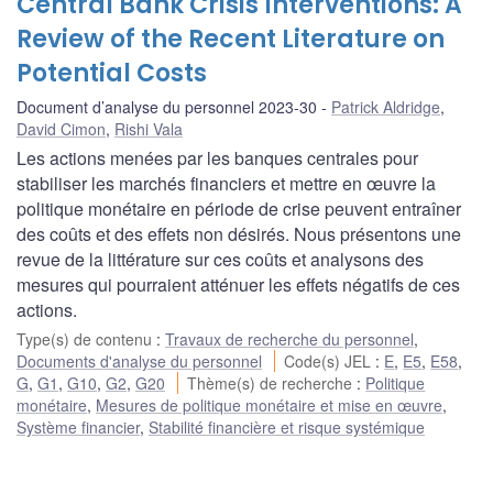
Central Bank Crisis Interventions: A
Review of the Recent Literature on
Potential Costs
Document d’analyse du personnel 2023-30
Patrick Aldridge
,
David Cimon
,
Rishi Vala
Les actions menées par les banques centrales pour
stabiliser les marchés financiers et mettre en œuvre la
politique monétaire en période de crise peuvent entraîner
des coûts et des effets non désirés. Nous présentons une
revue de la littérature sur ces coûts et analysons des
mesures qui pourraient atténuer les effets négatifs de ces
actions.
Type(s) de contenu
:
Travaux de recherche du personnel
,
Documents d'analyse du personnel
Code(s) JEL
:
E
,
E5
,
E58
,
G
,
G1
,
G10
,
G2
,
G20
Thème(s) de recherche
:
Politique
monétaire
,
Mesures de politique monétaire et mise en œuvre
,
Système financier
,
Stabilité financière et risque systémique