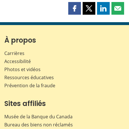
Partager
Partager
Partager
Part
cette
cette
cette
cette
page
page
page
page
sur
sur
sur
par
Facebook
X
LinkedIn
courr
À propos
Carrières
Accessibilité
Photos et vidéos
Ressources éducatives
Prévention de la fraude
Sites affiliés
Musée de la Banque du Canada
Bureau des biens non réclamés