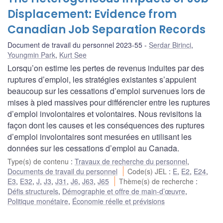
Displacement: Evidence from
Canadian Job Separation Records
Document de travail du personnel 2023-55
Serdar Birinci
,
Youngmin Park
,
Kurt See
Lorsqu’on estime les pertes de revenus induites par des
ruptures d’emploi, les stratégies existantes s’appuient
beaucoup sur les cessations d’emploi survenues lors de
mises à pied massives pour différencier entre les ruptures
d’emploi involontaires et volontaires. Nous revisitons la
façon dont les causes et les conséquences des ruptures
d’emploi involontaires sont mesurées en utilisant les
données sur les cessations d’emploi au Canada.
Type(s) de contenu
:
Travaux de recherche du personnel
,
Documents de travail du personnel
Code(s) JEL
:
E
,
E2
,
E24
,
E3
,
E32
,
J
,
J3
,
J31
,
J6
,
J63
,
J65
Thème(s) de recherche
:
Défis structurels
,
Démographie et offre de main-d’œuvre
,
Politique monétaire
,
Économie réelle et prévisions