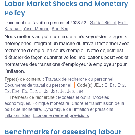
Labor Market Shocks and Monetary
Policy
Document de travail du personnel 2023-52
Serdar Birinci
,
Fatih
Karahan
,
Yusuf Mercan
,
Kurt See
Nous mettons au point un modèle néokeynésien à agents
hétérogènes intégrant un marché du travail frictionnel avec
recherche d’emploi en cours d’emploi. Notre objectif est
d’étudier de façon quantitative les implications positives et
normatives des transitions d’employeur à employeur pour
l’inflation.
Type(s) de contenu
:
Travaux de recherche du personnel
,
Documents de travail du personnel
Code(s) JEL
:
E
,
E1
,
E12
,
E2
,
E24
,
E5
,
E52
,
J
,
J3
,
J31
,
J6
,
J62
,
J64
Thème(s) de recherche
:
Modèles et outils
,
Modèles
économiques
,
Politique monétaire
,
Cadre et transmission de la
politique monétaire
,
Dynamique de l’inflation et pressions
inflationnistes
,
Économie réelle et prévisions
Benchmarks for assessing labour