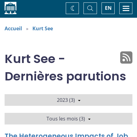
Accueil
Basculer
Togg
EN
Changez
la
navi
recherche
de
thème
Accueil
Kurt See
Kurt See -
Dernières parutions
2023 (3)
Tous les mois (3)
The Heterogeneous Impacts of Job