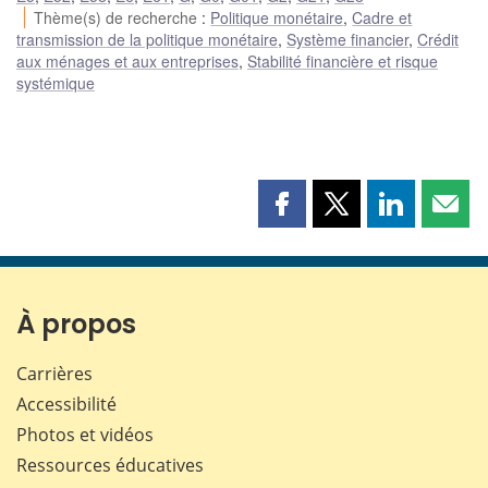
Thème(s) de recherche
:
Politique monétaire
,
Cadre et
transmission de la politique monétaire
,
Système financier
,
Crédit
aux ménages et aux entreprises
,
Stabilité financière et risque
systémique
Partager
Partager
Partager
Part
cette
cette
cette
cette
page
page
page
page
sur
sur
sur
par
Facebook
X
LinkedIn
courr
À propos
Carrières
Accessibilité
Photos et vidéos
Ressources éducatives