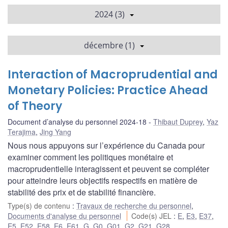
2024 (3)
décembre (1)
Interaction of Macroprudential and
Monetary Policies: Practice Ahead
of Theory
Document d’analyse du personnel 2024-18
Thibaut Duprey
,
Yaz
Terajima
,
Jing Yang
Nous nous appuyons sur l’expérience du Canada pour
examiner comment les politiques monétaire et
macroprudentielle interagissent et peuvent se compléter
pour atteindre leurs objectifs respectifs en matière de
stabilité des prix et de stabilité financière.
Type(s) de contenu
:
Travaux de recherche du personnel
,
Documents d'analyse du personnel
Code(s) JEL
:
E
,
E3
,
E37
,
E5
,
E52
,
E58
,
E6
,
E61
,
G
,
G0
,
G01
,
G2
,
G21
,
G28