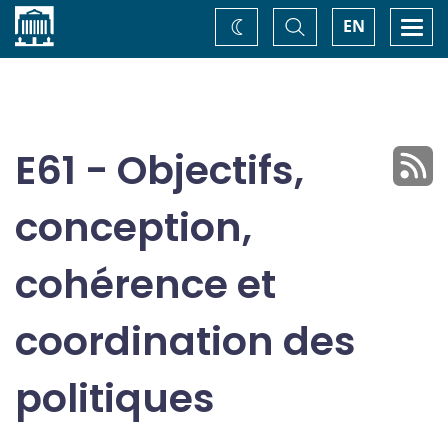
Accueil
Basculer
Togg
EN
Changez
la
navi
recherche
de
thème
E61 - Objectifs,
conception,
cohérence et
coordination des
politiques