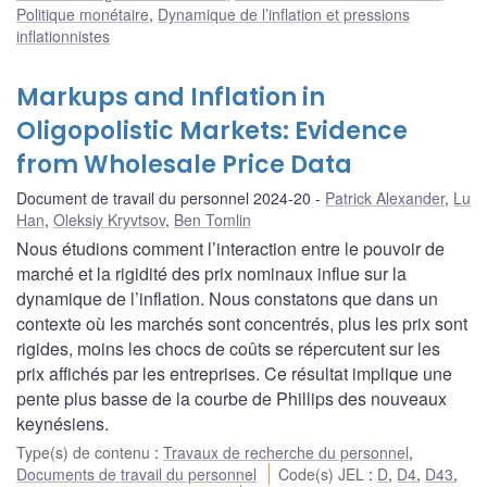
Politique monétaire
,
Dynamique de l’inflation et pressions
inflationnistes
Markups and Inflation in
Oligopolistic Markets: Evidence
from Wholesale Price Data
Document de travail du personnel 2024-20
Patrick Alexander
,
Lu
Han
,
Oleksiy Kryvtsov
,
Ben Tomlin
Nous étudions comment l’interaction entre le pouvoir de
marché et la rigidité des prix nominaux influe sur la
dynamique de l’inflation. Nous constatons que dans un
contexte où les marchés sont concentrés, plus les prix sont
rigides, moins les chocs de coûts se répercutent sur les
prix affichés par les entreprises. Ce résultat implique une
pente plus basse de la courbe de Phillips des nouveaux
keynésiens.
Type(s) de contenu
:
Travaux de recherche du personnel
,
Documents de travail du personnel
Code(s) JEL
:
D
,
D4
,
D43
,