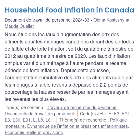
Household Food Inflation in Canada
Document de travail du personnel 2024-33
Olena Kostyshyna
,
Maude Ouellet
Nous étudions les taux d’augmentation des prix des
aliments pour les ménages canadiens durant des périodes
de faible et de forte inflation, soit du quatrième trimestre de
2012 au quatrième trimestre de 2023. Les taux d’inflation
ont plus varié d’un ménage à l’autre pendant la récente
période de forte inflation. Depuis cette poussée,
l’augmentation cumulative des prix des aliments subie par
les ménages à faible revenu a dépassé de 2,2 points de
pourcentage la hausse ressentie par les ménages ayant
les revenus les plus élevés.
Type(s) de contenu
:
Travaux de recherche du personnel
,
Documents de travail du personnel
Code(s) JEL
:
E
,
E2
,
E21
,
E3
,
E30
,
E31
,
L
,
L8
,
L81
Thème(s) de recherche
:
Politique
monétaire
,
Dynamique de l’inflation et pressions inflationnistes
,
Économie réelle et prévisions