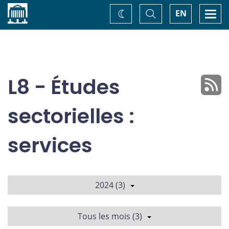
Accueil
Basculer
Togg
EN
Changez
la
navi
recherche
de
thème
L8 - Études
sectorielles :
services
2024 (3)
Tous les mois (3)