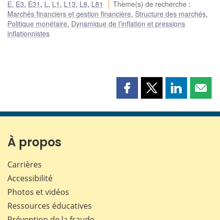
E
,
E3
,
E31
,
L
,
L1
,
L13
,
L8
,
L81
Thème(s) de recherche
:
Marchés financiers et gestion financière
,
Structure des marchés
,
Politique monétaire
,
Dynamique de l’inflation et pressions
inflationnistes
Partager
Partager
Partager
Part
cette
cette
cette
cette
page
page
page
page
sur
sur
sur
par
Facebook
X
LinkedIn
courr
À propos
Carrières
Accessibilité
Photos et vidéos
Ressources éducatives
Prévention de la fraude