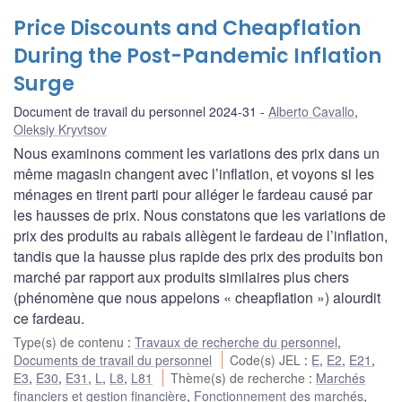
Price Discounts and Cheapflation
During the Post-Pandemic Inflation
Surge
Document de travail du personnel 2024-31
Alberto Cavallo
,
Oleksiy Kryvtsov
Nous examinons comment les variations des prix dans un
même magasin changent avec l’inflation, et voyons si les
ménages en tirent parti pour alléger le fardeau causé par
les hausses de prix. Nous constatons que les variations de
prix des produits au rabais allègent le fardeau de l’inflation,
tandis que la hausse plus rapide des prix des produits bon
marché par rapport aux produits similaires plus chers
(phénomène que nous appelons « cheapflation ») alourdit
ce fardeau.
Type(s) de contenu
:
Travaux de recherche du personnel
,
Documents de travail du personnel
Code(s) JEL
:
E
,
E2
,
E21
,
E3
,
E30
,
E31
,
L
,
L8
,
L81
Thème(s) de recherche
:
Marchés
financiers et gestion financière
,
Fonctionnement des marchés
,