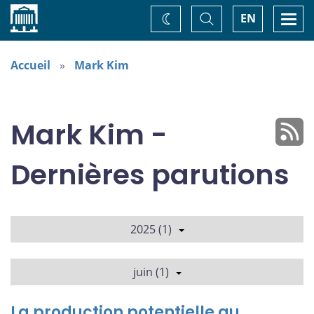
Accueil
Basculer
Togg
EN
Changez
la
navi
recherche
de
thème
Accueil
Mark Kim
Mark Kim -
Dernières parutions
2025 (1)
juin (1)
La production potentielle au