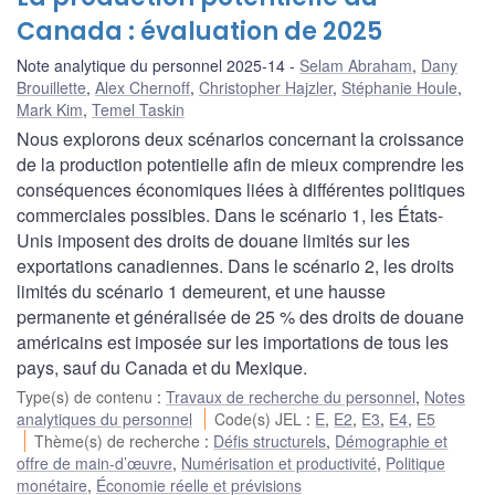
Canada : évaluation de 2025
Note analytique du personnel 2025-14
Selam Abraham
,
Dany
Brouillette
,
Alex Chernoff
,
Christopher Hajzler
,
Stéphanie Houle
,
Mark Kim
,
Temel Taskin
Nous explorons deux scénarios concernant la croissance
de la production potentielle afin de mieux comprendre les
conséquences économiques liées à différentes politiques
commerciales possibles. Dans le scénario 1, les États-
Unis imposent des droits de douane limités sur les
exportations canadiennes. Dans le scénario 2, les droits
limités du scénario 1 demeurent, et une hausse
permanente et généralisée de 25 % des droits de douane
américains est imposée sur les importations de tous les
pays, sauf du Canada et du Mexique.
Type(s) de contenu
:
Travaux de recherche du personnel
,
Notes
analytiques du personnel
Code(s) JEL
:
E
,
E2
,
E3
,
E4
,
E5
Thème(s) de recherche
:
Défis structurels
,
Démographie et
offre de main-d’œuvre
,
Numérisation et productivité
,
Politique
monétaire
,
Économie réelle et prévisions