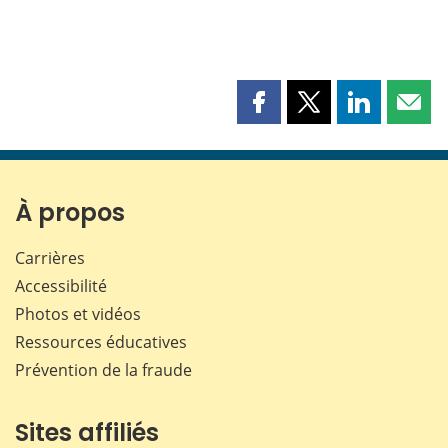
Partager
Partager
Partager
Part
cette
cette
cette
cette
page
page
page
page
sur
sur
sur
par
Facebook
X
LinkedIn
courr
À propos
Carrières
Accessibilité
Photos et vidéos
Ressources éducatives
Prévention de la fraude
Sites affiliés