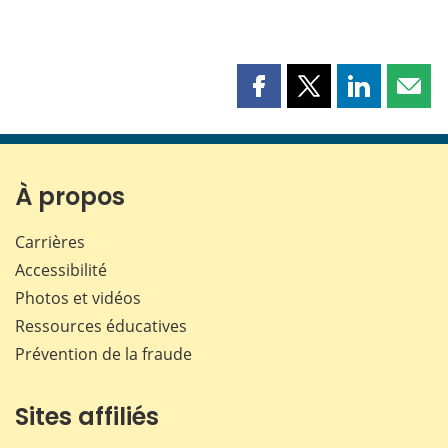
Partager
Partager
Partager
Part
cette
cette
cette
cette
page
page
page
page
sur
sur
sur
par
Facebook
X
LinkedIn
courr
À propos
Carrières
Accessibilité
Photos et vidéos
Ressources éducatives
Prévention de la fraude
Sites affiliés