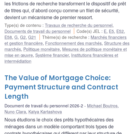
les frictions de recherche transforment le dispositif de prêt
de titres qui, d’abord conçu comme un filet de sécurité,
devient un mécanisme de premier ressort.
Type(s) de contenu
:
Travaux de recherche du personnel
,
Documents de travail du personnel
Code(s) JEL
:
E
,
E5
,
E52
,
E58
,
G
,
G2
,
G21
Thème(s) de recherche
:
Marchés financiers
et gestion financière
,
Fonctionnement des marchés
,
Structure des
marchés
,
Politique monétaire
,
Mesures de politique monétaire et
mise en œuvre
,
Système financier
,
Institutions financières et
intermédiation
The Value of Mortgage Choice:
Payment Structure and Contract
Length
Document de travail du personnel 2026-2
Michael Boutros
,
Nuno Clara
,
Katya Kartashova
Nous étudions le choix des prêts hypothécaires des
ménages dans un modèle comportant trois types de
contrats hypothécaires qui diffèrent par leur structure de