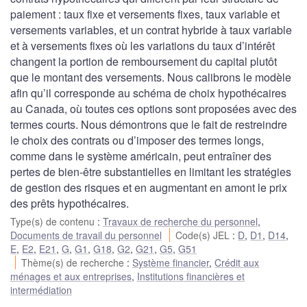
paiement : taux fixe et versements fixes, taux variable et
versements variables, et un contrat hybride à taux variable
et à versements fixes où les variations du taux d’intérêt
changent la portion de remboursement du capital plutôt
que le montant des versements. Nous calibrons le modèle
afin qu’il corresponde au schéma de choix hypothécaires
au Canada, où toutes ces options sont proposées avec des
termes courts. Nous démontrons que le fait de restreindre
le choix des contrats ou d’imposer des termes longs,
comme dans le système américain, peut entraîner des
pertes de bien-être substantielles en limitant les stratégies
de gestion des risques et en augmentant en amont le prix
des prêts hypothécaires.
Type(s) de contenu
:
Travaux de recherche du personnel
,
Documents de travail du personnel
Code(s) JEL
:
D
,
D1
,
D14
,
E
,
E2
,
E21
,
G
,
G1
,
G18
,
G2
,
G21
,
G5
,
G51
Thème(s) de recherche
:
Système financier
,
Crédit aux
ménages et aux entreprises
,
Institutions financières et
intermédiation