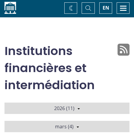
Accueil
Basculer
Togg
EN
Changez
la
navi
recherche
de
thème
Institutions
financières et
intermédiation
2026 (11)
mars (4)