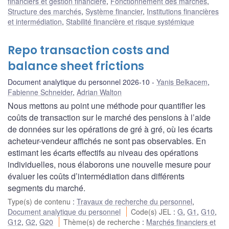
financiers et gestion financière
,
Fonctionnement des marchés
,
Structure des marchés
,
Système financier
,
Institutions financières
et intermédiation
,
Stabilité financière et risque systémique
Repo transaction costs and
balance sheet frictions
Document analytique du personnel 2026-10
Yanis Belkacem
,
Fabienne Schneider
,
Adrian Walton
Nous mettons au point une méthode pour quantifier les
coûts de transaction sur le marché des pensions à l’aide
de données sur les opérations de gré à gré, où les écarts
acheteur-vendeur affichés ne sont pas observables. En
estimant les écarts effectifs au niveau des opérations
individuelles, nous élaborons une nouvelle mesure pour
évaluer les coûts d’intermédiation dans différents
segments du marché.
Type(s) de contenu
:
Travaux de recherche du personnel
,
Document analytique du personnel
Code(s) JEL
:
G
,
G1
,
G10
,
G12
,
G2
,
G20
Thème(s) de recherche
:
Marchés financiers et