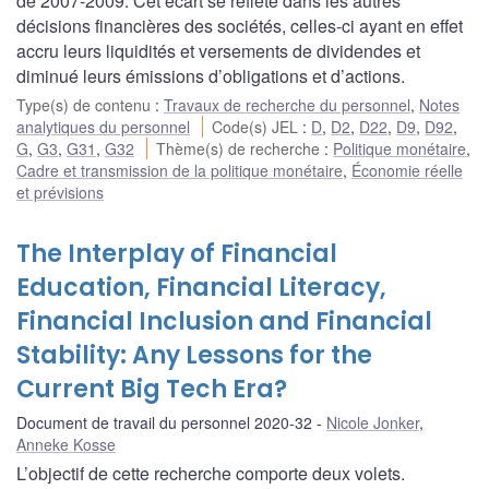
de 2007-2009. Cet écart se reflète dans les autres
décisions financières des sociétés, celles-ci ayant en effet
accru leurs liquidités et versements de dividendes et
diminué leurs émissions d’obligations et d’actions.
Type(s) de contenu
:
Travaux de recherche du personnel
,
Notes
analytiques du personnel
Code(s) JEL
:
D
,
D2
,
D22
,
D9
,
D92
,
G
,
G3
,
G31
,
G32
Thème(s) de recherche
:
Politique monétaire
,
Cadre et transmission de la politique monétaire
,
Économie réelle
et prévisions
The Interplay of Financial
Education, Financial Literacy,
Financial Inclusion and Financial
Stability: Any Lessons for the
Current Big Tech Era?
Document de travail du personnel 2020-32
Nicole Jonker
,
Anneke Kosse
L’objectif de cette recherche comporte deux volets.