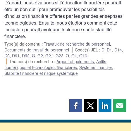
D’abord, nous évaluons si l’éducation financière pourrait
être un bon outil pour promouvoir les possibilités
d’inclusion financière offertes par les grandes entreprises
technologiques. Ensuite, nous étudions comment cette
inclusion pourrait avoir une incidence sur la stabilité
financière.
Type(s) de contenu
:
Travaux de recherche du personnel
,
Documents de travail du personnel
Code(s) JEL
:
D
,
D1
,
D14
,
D9
,
D91
,
D92
,
G
,
G2
,
G21
,
G23
,
O
,
O1
,
O16
Thème(s) de recherche
:
Argent et paiements
,
Actifs
numériques et technologies financières
,
Système financier
,
Stabilité financière et risque systémique
Partager
Partager
Partager
Part
cette
cette
cette
cette
page
page
page
page
sur
sur
sur
par