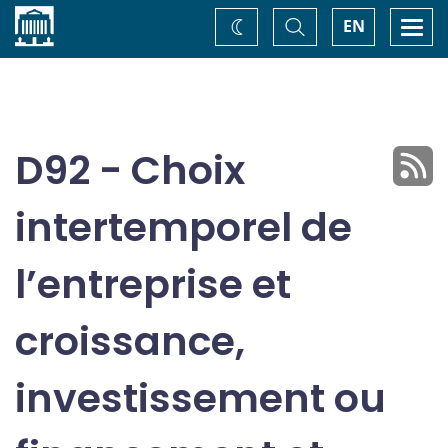
Accueil
Basculer
Togg
EN
Changez
la
navi
recherche
de
thème
D92 - Choix
intertemporel de
l’entreprise et
croissance,
investissement ou