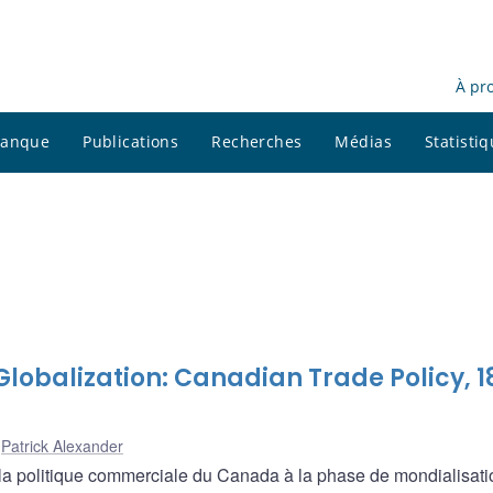
À pr
 banque
Publications
Recherches
Médias
Statisti
 Globalization: Canadian Trade Policy, 
,
Patrick Alexander
 la politique commerciale du Canada à la phase de mondialisati