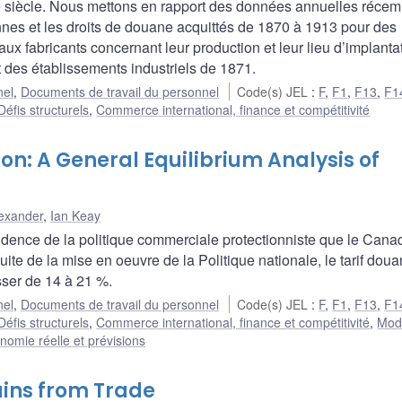
e siècle. Nous mettons en rapport des données annuelles réce
nnes et les droits de douane acquittés de 1870 à 1913 pour des
 aux fabricants concernant leur production et leur lieu d’implanta
 des établissements industriels de 1871.
nel
,
Documents de travail du personnel
Code(s) JEL
:
F
,
F1
,
F13
,
F1
Défis structurels
,
Commerce international, finance et compétitivité
ion: A General Equilibrium Analysis of
lexander
,
Ian Keay
idence de la politique commerciale protectionniste que le Cana
ite de la mise en oeuvre de la Politique nationale, le tarif doua
er de 14 à 21 %.
nel
,
Documents de travail du personnel
Code(s) JEL
:
F
,
F1
,
F13
,
F1
Défis structurels
,
Commerce international, finance et compétitivité
,
Mod
nomie réelle et prévisions
ains from Trade