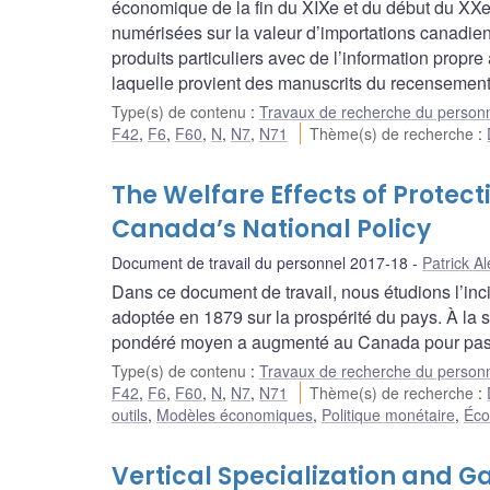
économique de la fin du XIXe et du début du XX
numérisées sur la valeur d’importations canadie
produits particuliers avec de l’information propre
laquelle provient des manuscrits du recensement
Type(s) de contenu
:
Travaux de recherche du person
F42
,
F6
,
F60
,
N
,
N7
,
N71
Thème(s) de recherche
:
The Welfare Effects of Protect
Canada’s National Policy
Document de travail du personnel 2017-18
Patrick A
Dans ce document de travail, nous étudions l’inc
adoptée en 1879 sur la prospérité du pays. À la su
pondéré moyen a augmenté au Canada pour pass
Type(s) de contenu
:
Travaux de recherche du person
F42
,
F6
,
F60
,
N
,
N7
,
N71
Thème(s) de recherche
:
outils
,
Modèles économiques
,
Politique monétaire
,
Éco
Vertical Specialization and G