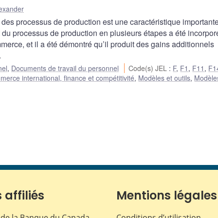
lexander
 des processus de production est une caractéristique important
 du processus de production en plusieurs étapes a été incorpor
rce, et il a été démontré qu’il produit des gains additionnels
.
nel
,
Documents de travail du personnel
Code(s) JEL
:
F
,
F1
,
F11
,
F1
erce international, finance et compétitivité
,
Modèles et outils
,
Modèle
 affiliés
Mentions légales
de la Banque du Canada
Conditions d’utilisation