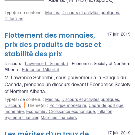
Type(s) de contenu
:
Médias
,
Discours et activités publiques
,
Diffusions
Flottement des monnaies,
17 juin 2019
prix des produits de base et
stabilité des prix
Discours
Lawrence L. Schembri
Economics Society of Northern
Alberta
Edmonton (Alberta)
M. Lawrence Schembri, sous-gouverneur à la Banque du
Canada, prononce un discours devant l’Economics Society
of Northern Alberta.
Type(s) de contenu
:
Médias
,
Discours et activités publiques
,
Discours
Thème(s)
:
Politique monétaire
,
Cadre de politique
monétaire
,
Économie / Croissance économique
,
Inflation
,
Système financier
,
Marchés financiers
Les mérites d’un taux de
17 juin 2019