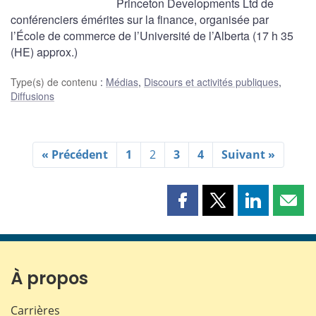
Princeton Developments Ltd de
conférenciers émérites sur la finance, organisée par
l’École de commerce de l’Université de l’Alberta (17 h 35
(HE) approx.)
Type(s) de contenu
:
Médias
,
Discours et activités publiques
,
Diffusions
« Précédent
1
2
3
4
Suivant »
Partager
Partager
Partager
Part
cette
cette
cette
cette
page
page
page
page
sur
sur
sur
par
Facebook
X
LinkedIn
courr
À propos
Carrières