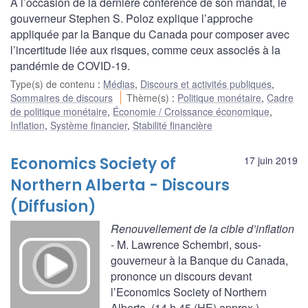
À l’occasion de la dernière conférence de son mandat, le
gouverneur Stephen S. Poloz explique l’approche
appliquée par la Banque du Canada pour composer avec
l’incertitude liée aux risques, comme ceux associés à la
pandémie de COVID-19.
Type(s) de contenu
:
Médias
,
Discours et activités publiques
,
Sommaires de discours
Thème(s)
:
Politique monétaire
,
Cadre
de politique monétaire
,
Économie / Croissance économique
,
Inflation
,
Système financier
,
Stabilité financière
Economics Society of
17 juin 2019
Northern Alberta - Discours
(Diffusion)
Renouvellement de la cible d’inflation
- M. Lawrence Schembri, sous-
gouverneur à la Banque du Canada,
prononce un discours devant
l’Economics Society of Northern
Alberta. (14 h 45 (HE) approx.)