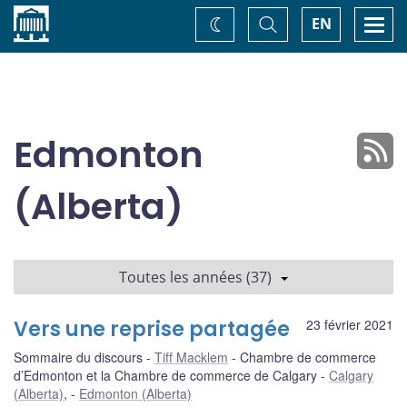
Accueil
Basculer
Togg
EN
Changez
la
navi
recherche
de
thème
Edmonton
(Alberta)
Toutes les années (37)
Vers une reprise partagée
23 février 2021
Sommaire du discours
Tiff Macklem
Chambre de commerce
d’Edmonton et la Chambre de commerce de Calgary
Calgary
(Alberta)
,
Edmonton (Alberta)