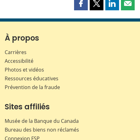
Partager
Partager
Partager
Part
cette
cette
cette
cette
page
page
page
page
sur
sur
sur
par
Facebook
X
LinkedIn
courr
À propos
Carrières
Accessibilité
Photos et vidéos
Ressources éducatives
Prévention de la fraude
Sites affiliés
Musée de la Banque du Canada
Bureau des biens non réclamés
Connexion
FSP