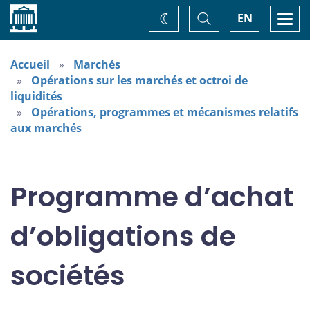
Accueil
Basculer
Togg
EN
Changez
la
navi
recherche
de
thème
Accueil
Marchés
Opérations sur les marchés et octroi de
liquidités
Opérations, programmes et mécanismes relatifs
aux marchés
Programme d’achat
d’obligations de
sociétés