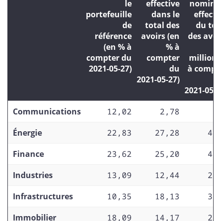
le
effective
nomina
portefeuille
dans le
effecti
de
total des
du tot
référence
avoirs (en
des avoi
(en % à
% à
(
compter du
compter
millions
2021-05-27
)
du
à compt
2021-05-27
)
2021-05-2
Communications
12,02
2,78
5
Énergie
22,83
27,28
49
Finance
23,62
25,20
45
Industries
13,09
12,44
22
Infrastructures
10,35
18,13
33
Immobilier
18,09
14,17
25