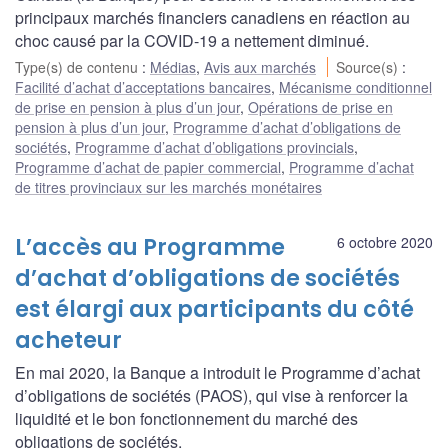
principaux marchés financiers canadiens en réaction au
choc causé par la COVID-19 a nettement diminué.
Type(s) de contenu
:
Médias
,
Avis aux marchés
Source(s)
:
Facilité d’achat d’acceptations bancaires
,
Mécanisme conditionnel
de prise en pension à plus d’un jour
,
Opérations de prise en
pension à plus d’un jour
,
Programme d’achat d’obligations de
sociétés
,
Programme d’achat d’obligations provincials
,
Programme d’achat de papier commercial
,
Programme d’achat
de titres provinciaux sur les marchés monétaires
L’accès au Programme
6 octobre 2020
d’achat d’obligations de sociétés
est élargi aux participants du côté
acheteur
En mai 2020, la Banque a introduit le Programme d’achat
d’obligations de sociétés (PAOS), qui vise à renforcer la
liquidité et le bon fonctionnement du marché des
obligations de sociétés.