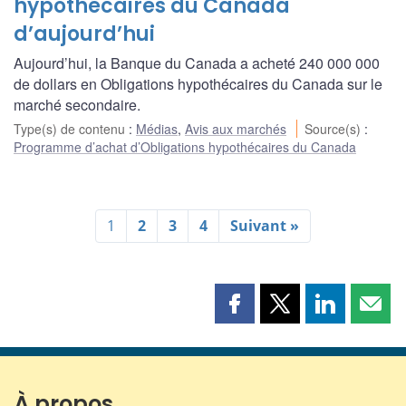
hypothécaires du Canada
d’aujourd’hui
Aujourd’hui, la Banque du Canada a acheté 240 000 000
de dollars en Obligations hypothécaires du Canada sur le
marché secondaire.
Type(s) de contenu
:
Médias
,
Avis aux marchés
Source(s)
:
Programme d’achat d’Obligations hypothécaires du Canada
1
2
3
4
Suivant »
Partager
Partager
Partager
Part
cette
cette
cette
cette
page
page
page
page
sur
sur
sur
par
Facebook
X
LinkedIn
courr
À propos