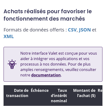
Achats réalisés pour favoriser le
fonctionnement des marchés
Formats de données offerts :
CSV
,
JSON
et
XML
Notre interface Valet est conçue pour vous
aider à intégrer vos applications et vos
processus à nos données. Pour de plus
amples renseignements, veuillez consulter
notre
documentation
.
Date de
Échéance
Taux
Montant de
Ren
transaction
d’intérêt
l’achat ($)
nominal