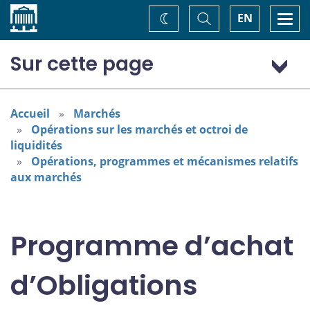
Accueil
Basculer
Togg
EN
Changez
la
navi
recherche
de
thème
Sur cette page
Informations sur le programme
Résultats
Accueil
Marchés
Opérations sur les marchés et octroi de
Reddition de comptes
liquidités
Personnes-ressources
Opérations, programmes et mécanismes relatifs
Avis connexes
aux marchés
Programme d’achat
d’Obligations