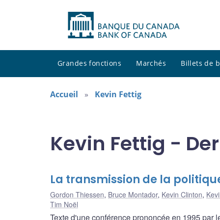
Grandes fonctions
Marchés
Billets de
Accueil
Kevin Fettig
Kevin Fettig - De
La transmission de la politi
Gordon Thiessen
,
Bruce Montador
,
Kevin Clinton
,
Kevi
Tim Noël
Texte d'une conférence prononcée en 1995 par le