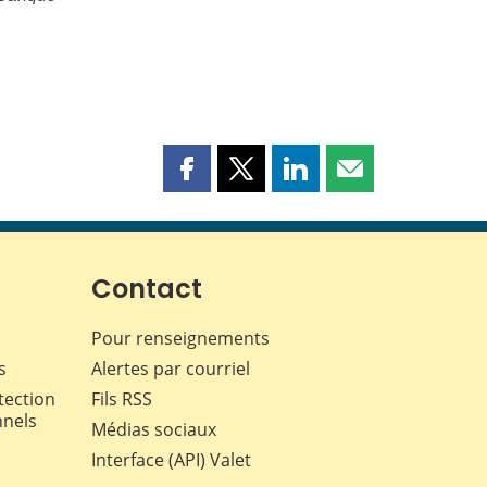
Partager
Partager
Partager
Partager
cette
cette
cette
cette
page
page
page
page
sur
sur
sur
par
Facebook
X
LinkedIn
courriel
Contact
Pour renseignements
s
Alertes par courriel
tection
Fils RSS
nnels
Médias sociaux
Interface (API) Valet