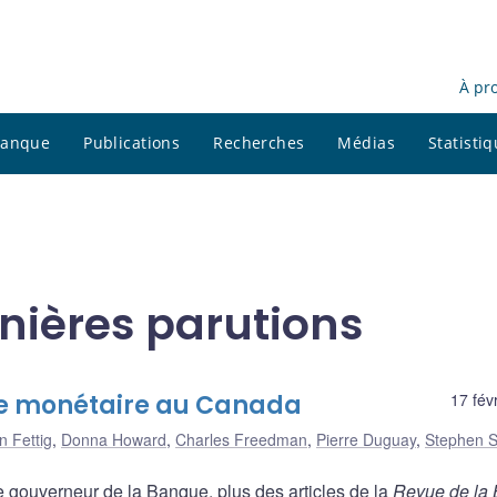
À pr
 banque
Publications
Recherches
Médias
Statisti
rnières parutions
que monétaire au Canada
17 fév
n Fettig
,
Donna Howard
,
Charles Freedman
,
Pierre Duguay
,
Stephen S
 gouverneur de la Banque, plus des articles de la
Revue de la