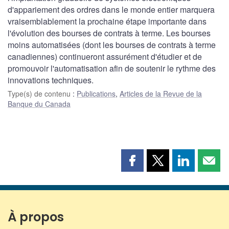
d'appariement des ordres dans le monde entier marquera
vraisemblablement la prochaine étape importante dans
l'évolution des bourses de contrats à terme. Les bourses
moins automatisées (dont les bourses de contrats à terme
canadiennes) continueront assurément d'étudier et de
promouvoir l'automatisation afin de soutenir le rythme des
innovations techniques.
Type(s) de contenu
:
Publications
,
Articles de la Revue de la
Banque du Canada
Partager
Partager
Partager
Part
cette
cette
cette
cette
page
page
page
page
sur
sur
sur
par
Facebook
X
LinkedIn
courr
À propos