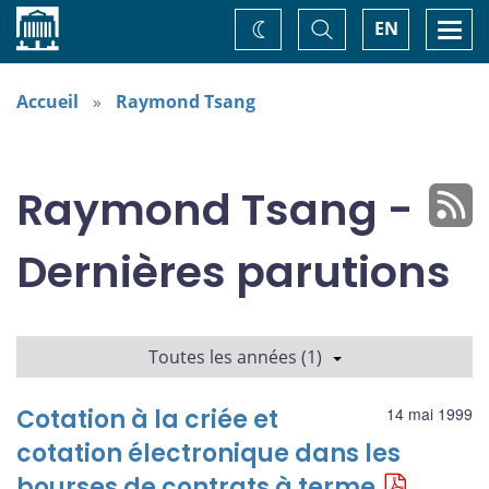
Accueil
Basculer
Togg
EN
Changez
la
navi
recherche
de
thème
Accueil
Raymond Tsang
Raymond Tsang -
Dernières parutions
Toutes les années (1)
Cotation à la criée et
14 mai 1999
cotation électronique dans les
bourses de contrats à terme