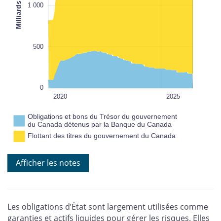
Milliards $ CA
1 000
1 000
L
100%
500
0
2030
2022
2024
2020
L
2025
Obligations et bons du Trésor du gouvernement
du Canada détenus par la Banque du Canada
Flottant des titres du gouvernement du Canada
Nota : Le
flottant des titres du gouvernement du Canada
Afficher les notes
correspond à l’encours total des obligations et des bons du Trésor
du gouvernement du Canada diminué de la portion détenue par la
Banque.
Sources : Banque du Canada et calculs de la Banque du Canada
Dernière observation : 21 mai 2026
Les obligations d’État sont largement utilisées comme
garanties et actifs liquides pour gérer les risques. Elles