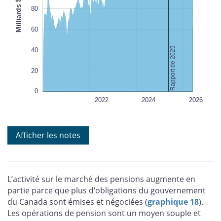
Milliards $ CA
100
80
L
100%
60
Rapport de 2025
40
20
0
2020
2028
L
2022
2024
2026
Sources : Organisme canadien de réglementation des
Afficher les notes
investissements et calculs de la Banque du Canada
Dernière observation : 20 mai 2026
L’activité sur le marché des pensions augmente en
partie parce que plus d‘obligations du gouvernement
du Canada sont émises et négociées (
graphique 18
).
Les opérations de pension sont un moyen souple et