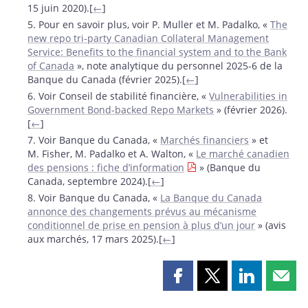
15 juin 2020).[
←
]
5. Pour en savoir plus, voir P. Muller et M. Padalko, «
The
new repo tri‑party Canadian Collateral Management
Service: Benefits to the financial system and to the Bank
of Canada
», note analytique du personnel 2025‑6 de la
Banque du Canada (février 2025).[
←
]
6. Voir Conseil de stabilité financière, «
Vulnerabilities in
Government Bond‑backed Repo Markets
» (février 2026).
[
←
]
7. Voir Banque du Canada, «
Marchés financiers
» et
M. Fisher, M. Padalko et A. Walton, «
Le marché canadien
des pensions : fiche d’information
» (Banque du
Canada, septembre 2024).[
←
]
8. Voir Banque du Canada, «
La Banque du Canada
annonce des changements prévus au mécanisme
conditionnel de prise en pension à plus d’un jour
» (avis
aux marchés, 17 mars 2025).[
←
]
Partager
Partager
Partager
Part
cette
cette
cette
cette