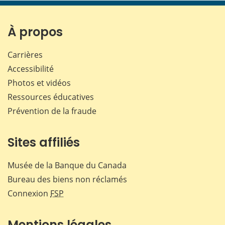
page
page
page
page
sur
sur
sur
par
Facebook
X
LinkedIn
courr
À propos
Carrières
Accessibilité
Photos et vidéos
Ressources éducatives
Prévention de la fraude
Sites affiliés
Musée de la Banque du Canada
Bureau des biens non réclamés
Connexion
FSP
Mentions légales