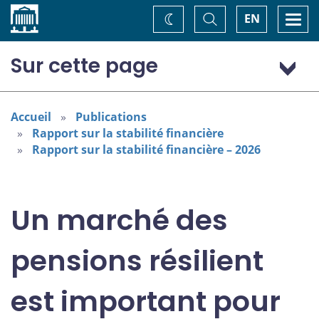
Accueil
Basculer
Togg
EN
Changez
la
navi
recherche
de
thème
Sur cette page
Les perturbations sur les marchés des pensions
pourraient se répercuter sur les marchés des obligations
Accueil
Publications
d’État
Rapport sur la stabilité financière
Des efforts sont déployés pour améliorer la résilience
Rapport sur la stabilité financière – 2026
des marchés des pensions
Notes
Un marché des
pensions résilient
est important pour