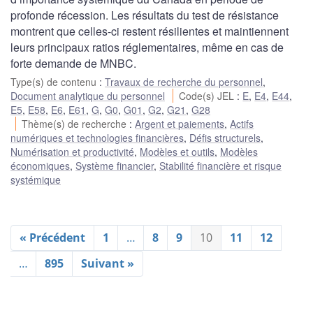
profonde récession. Les résultats du test de résistance
montrent que celles-ci restent résilientes et maintiennent
leurs principaux ratios réglementaires, même en cas de
forte demande de MNBC.
Type(s) de contenu
:
Travaux de recherche du personnel
,
Document analytique du personnel
Code(s) JEL
:
E
,
E4
,
E44
,
E5
,
E58
,
E6
,
E61
,
G
,
G0
,
G01
,
G2
,
G21
,
G28
Thème(s) de recherche
:
Argent et paiements
,
Actifs
numériques et technologies financières
,
Défis structurels
,
Numérisation et productivité
,
Modèles et outils
,
Modèles
économiques
,
Système financier
,
Stabilité financière et risque
systémique
« Précédent
1
…
8
9
10
11
12
…
895
Suivant »