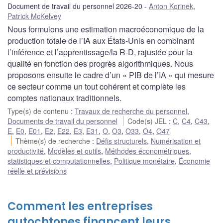
Document de travail du personnel 2026-20
Anton Korinek
,
Patrick McKelvey
Nous formulons une estimation macroéconomique de la
production totale de l’IA aux États-Unis en combinant
l’inférence et l’apprentissage/la R-D, rajustée pour la
qualité en fonction des progrès algorithmiques. Nous
proposons ensuite le cadre d’un « PIB de l’IA » qui mesure
ce secteur comme un tout cohérent et complète les
comptes nationaux traditionnels.
Type(s) de contenu
:
Travaux de recherche du personnel
,
Documents de travail du personnel
Code(s) JEL
:
C
,
C4
,
C43
,
E
,
E0
,
E01
,
E2
,
E22
,
E3
,
E31
,
O
,
O3
,
O33
,
O4
,
O47
Thème(s) de recherche
:
Défis structurels
,
Numérisation et
productivité
,
Modèles et outils
,
Méthodes économétriques,
statistiques et computationnelles
,
Politique monétaire
,
Économie
réelle et prévisions
Comment les entreprises
autochtones financent leurs