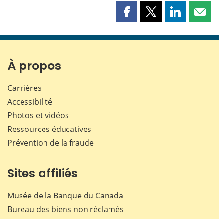
Partager
Partager
Partager
Part
cette
cette
cette
cette
page
page
page
page
sur
sur
sur
par
Facebook
X
LinkedIn
courr
À propos
Carrières
Accessibilité
Photos et vidéos
Ressources éducatives
Prévention de la fraude
Sites affiliés
Musée de la Banque du Canada
Bureau des biens non réclamés