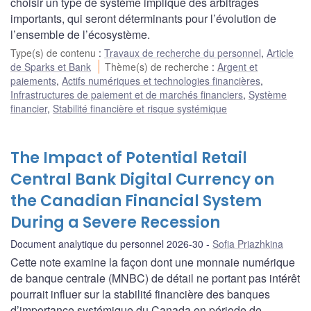
choisir un type de système implique des arbitrages
importants, qui seront déterminants pour l’évolution de
l’ensemble de l’écosystème.
Type(s) de contenu
:
Travaux de recherche du personnel
,
Article
de Sparks et Bank
Thème(s) de recherche
:
Argent et
paiements
,
Actifs numériques et technologies financières
,
Infrastructures de paiement et de marchés financiers
,
Système
financier
,
Stabilité financière et risque systémique
The Impact of Potential Retail
Central Bank Digital Currency on
the Canadian Financial System
During a Severe Recession
Document analytique du personnel 2026-30
Sofia Priazhkina
Cette note examine la façon dont une monnaie numérique
de banque centrale (MNBC) de détail ne portant pas intérêt
pourrait influer sur la stabilité financière des banques
d’importance systémique du Canada en période de