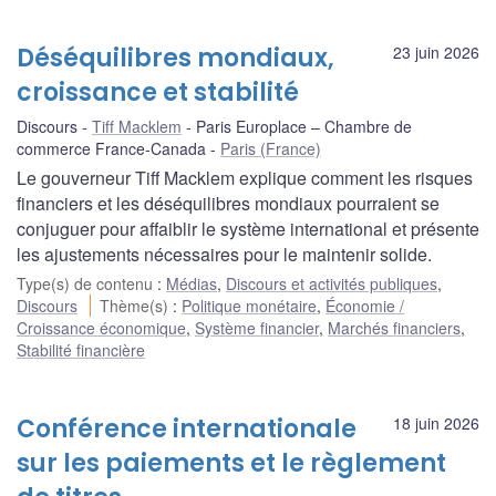
Déséquilibres mondiaux,
23 juin 2026
croissance et stabilité
Discours
Tiff Macklem
Paris Europlace – Chambre de
commerce France-Canada
Paris (France)
Le gouverneur Tiff Macklem explique comment les risques
financiers et les déséquilibres mondiaux pourraient se
conjuguer pour affaiblir le système international et présente
les ajustements nécessaires pour le maintenir solide.
Type(s) de contenu
:
Médias
,
Discours et activités publiques
,
Discours
Thème(s)
:
Politique monétaire
,
Économie /
Croissance économique
,
Système financier
,
Marchés financiers
,
Stabilité financière
Conférence internationale
18 juin 2026
sur les paiements et le règlement