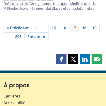
Défis structurels
,
Changements climatiques
,
Modèles et outils
,
Méthodes économétriques, statistiques et computationnelles
« Précédent
1
…
15
16
17
18
19
…
895
Suivant »
Partager
Partager
Partager
Part
cette
cette
cette
cette
page
page
page
page
sur
sur
sur
par
Facebook
X
LinkedIn
courr
À propos
Carrières
Accessibilité