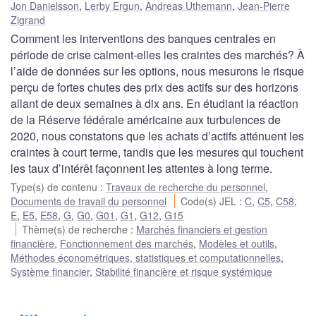
Jon Danielsson
,
Lerby Ergun
,
Andreas Uthemann
,
Jean-Pierre
Zigrand
Comment les interventions des banques centrales en
période de crise calment-elles les craintes des marchés? À
l’aide de données sur les options, nous mesurons le risque
perçu de fortes chutes des prix des actifs sur des horizons
allant de deux semaines à dix ans. En étudiant la réaction
de la Réserve fédérale américaine aux turbulences de
2020, nous constatons que les achats d’actifs atténuent les
craintes à court terme, tandis que les mesures qui touchent
les taux d’intérêt façonnent les attentes à long terme.
Type(s) de contenu
:
Travaux de recherche du personnel
,
Documents de travail du personnel
Code(s) JEL
:
C
,
C5
,
C58
,
E
,
E5
,
E58
,
G
,
G0
,
G01
,
G1
,
G12
,
G15
Thème(s) de recherche
:
Marchés financiers et gestion
financière
,
Fonctionnement des marchés
,
Modèles et outils
,
Méthodes économétriques, statistiques et computationnelles
,
Système financier
,
Stabilité financière et risque systémique