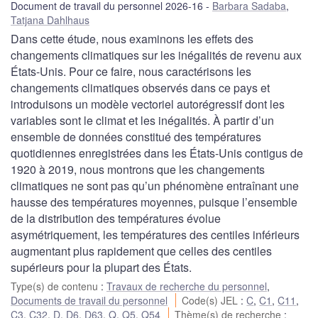
Document de travail du personnel 2026-16
Barbara Sadaba
,
Tatjana Dahlhaus
Dans cette étude, nous examinons les effets des
changements climatiques sur les inégalités de revenu aux
États-Unis. Pour ce faire, nous caractérisons les
changements climatiques observés dans ce pays et
introduisons un modèle vectoriel autorégressif dont les
variables sont le climat et les inégalités. À partir d’un
ensemble de données constitué des températures
quotidiennes enregistrées dans les États-Unis contigus de
1920 à 2019, nous montrons que les changements
climatiques ne sont pas qu’un phénomène entraînant une
hausse des températures moyennes, puisque l’ensemble
de la distribution des températures évolue
asymétriquement, les températures des centiles inférieurs
augmentant plus rapidement que celles des centiles
supérieurs pour la plupart des États.
Type(s) de contenu
:
Travaux de recherche du personnel
,
Documents de travail du personnel
Code(s) JEL
:
C
,
C1
,
C11
,
C3
,
C32
,
D
,
D6
,
D63
,
Q
,
Q5
,
Q54
Thème(s) de recherche
: