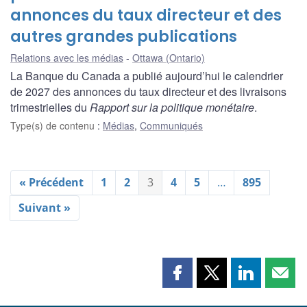
annonces du taux directeur et des
autres grandes publications
Relations avec les médias
Ottawa (Ontario)
La Banque du Canada a publié aujourd’hui le calendrier
de 2027 des annonces du taux directeur et des livraisons
trimestrielles du
Rapport sur la politique monétaire
.
Type(s) de contenu
:
Médias
,
Communiqués
« Précédent
1
2
3
4
5
…
895
Suivant »
Partager
Partager
Partager
Part
cette
cette
cette
cette