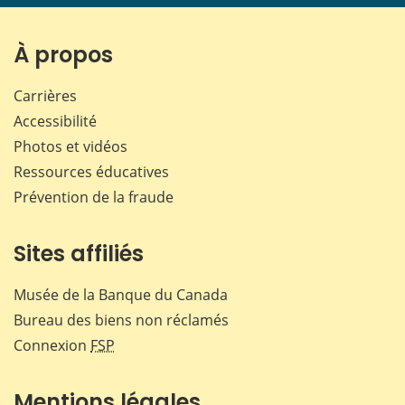
page
page
page
page
sur
sur
sur
par
Facebook
X
LinkedIn
courr
À propos
Carrières
Accessibilité
Photos et vidéos
Ressources éducatives
Prévention de la fraude
Sites affiliés
Musée de la Banque du Canada
Bureau des biens non réclamés
Connexion
FSP
Mentions légales