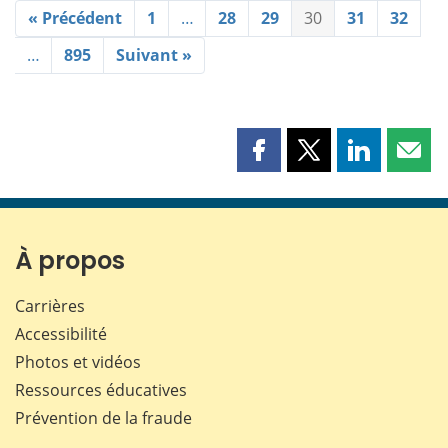
« Précédent
1
…
28
29
30
31
32
…
895
Suivant »
Partager
Partager
Partager
Part
cette
cette
cette
cette
page
page
page
page
sur
sur
sur
par
Facebook
X
LinkedIn
courr
À propos
Carrières
Accessibilité
Photos et vidéos
Ressources éducatives
Prévention de la fraude