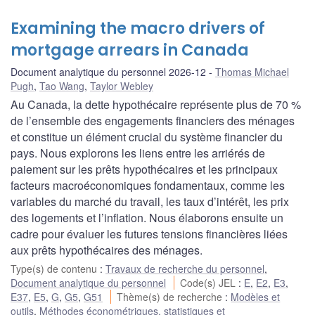
Examining the macro drivers of
mortgage arrears in Canada
Document analytique du personnel 2026-12
Thomas Michael
Pugh
,
Tao Wang
,
Taylor Webley
Au Canada, la dette hypothécaire représente plus de 70 %
de l’ensemble des engagements financiers des ménages
et constitue un élément crucial du système financier du
pays. Nous explorons les liens entre les arriérés de
paiement sur les prêts hypothécaires et les principaux
facteurs macroéconomiques fondamentaux, comme les
variables du marché du travail, les taux d’intérêt, les prix
des logements et l’inflation. Nous élaborons ensuite un
cadre pour évaluer les futures tensions financières liées
aux prêts hypothécaires des ménages.
Type(s) de contenu
:
Travaux de recherche du personnel
,
Document analytique du personnel
Code(s) JEL
:
E
,
E2
,
E3
,
E37
,
E5
,
G
,
G5
,
G51
Thème(s) de recherche
:
Modèles et
outils
,
Méthodes économétriques, statistiques et