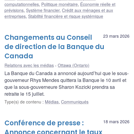
computationnelles
,
Politique monétaire
,
Économie réelle et
prévisions
,
Système financier
,
Crédit aux ménages et aux
entreprises
,
Stabilité financière et risque systémique
Changements au Conseil
23 mars 2026
de direction de la Banque du
Canada
Relations avec les médias
Ottawa (Ontario)
La Banque du Canada a annoncé aujourd’hui que le sous-
gouverneur Rhys Mendes quittera la Banque le 10 avril et
que la sous-gouverneure Sharon Kozicki prendra sa
retraite le 15 juillet.
Type(s) de contenu
:
Médias
,
Communiqués
Conférence de presse :
18 mars 2026
Annonce concernant le taux