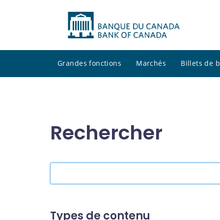
Grandes fonctions
Marchés
Billets de
Rechercher
Rechercher
dans
le
site
Types de contenu