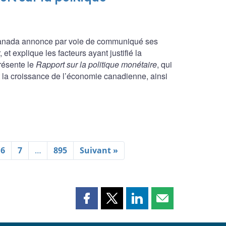
 Canada annonce par voie de communiqué ses
et explique les facteurs ayant justifié la
présente le
Rapport sur la politique monétaire
, qui
et la croissance de l’économie canadienne, ainsi
6
7
…
895
Suivant »
Partager
Partager
Partager
Partager
cette
cette
cette
cette