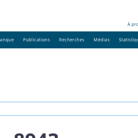
À pr
 banque
Publications
Recherches
Médias
Statisti