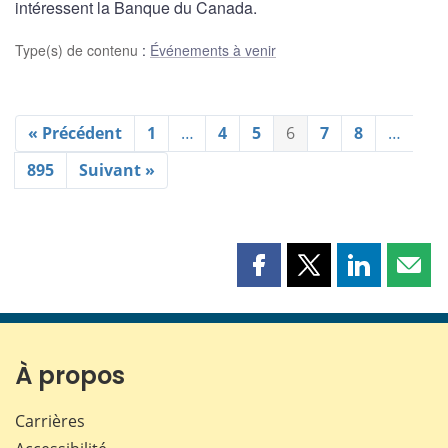
intéressent la Banque du Canada.
Type(s) de contenu
:
Événements à venir
« Précédent
1
…
4
5
6
7
8
…
895
Suivant »
Partager
Partager
Partager
Part
cette
cette
cette
cette
page
page
page
page
sur
sur
sur
par
Facebook
X
LinkedIn
courr
À propos
Carrières