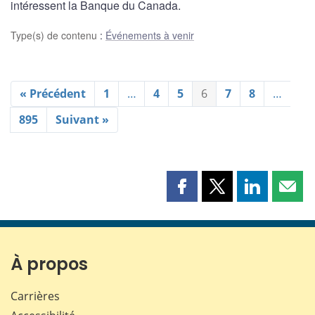
intéressent la Banque du Canada.
Type(s) de contenu
:
Événements à venir
« Précédent
1
…
4
5
6
7
8
…
895
Suivant »
Partager
Partager
Partager
Part
cette
cette
cette
cette
page
page
page
page
sur
sur
sur
par
Facebook
X
LinkedIn
courr
À propos
Carrières