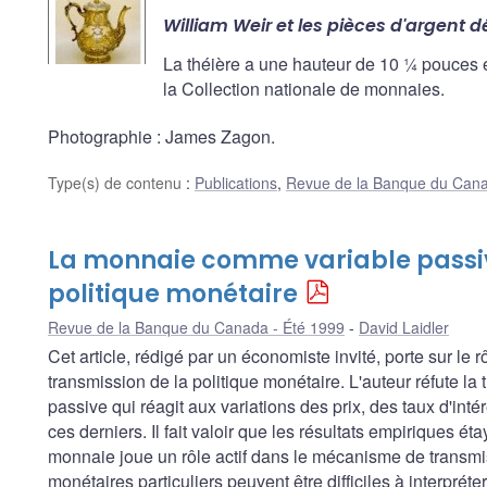
William Weir et les pièces d'argent 
La théière a une hauteur de 10 ¼ pouces et
la Collection nationale de monnaies.
Photographie : James Zagon.
Type(s) de contenu
:
Publications
,
Revue de la Banque du Can
La monnaie comme variable passive
politique monétaire
Revue de la Banque du Canada - Été 1999
David Laidler
Cet article, rédigé par un économiste invité, porte sur l
transmission de la politique monétaire. L'auteur réfute la
passive qui réagit aux variations des prix, des taux d'intérê
ces derniers. Il fait valoir que les résultats empiriques ét
monnaie joue un rôle actif dans le mécanisme de transmi
monétaires particuliers peuvent être difficiles à interpréter