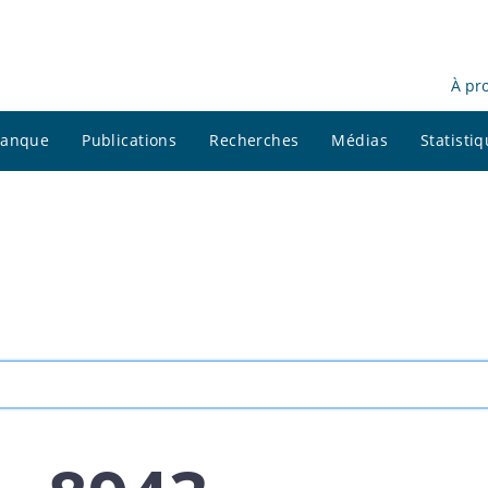
À pr
 banque
Publications
Recherches
Médias
Statisti