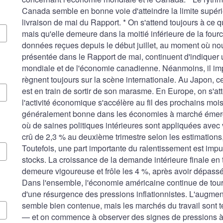
Canada semble en bonne voie d'atteindre la limite supérie
livraison de mai du Rapport. * On s'attend toujours à ce qu
mais qu'elle demeure dans la moitié inférieure de la four
données reçues depuis le début juillet, au moment où nou
présentée dans le Rapport de mai, continuent d'indiquer
mondiale et de l'économie canadienne. Néanmoins, il impo
règnent toujours sur la scène internationale. Au Japon, 
est en train de sortir de son marasme. En Europe, on s'at
l'activité économique s'accélère au fil des prochains mois
généralement bonne dans les économies à marché émergen
où de saines politiques intérieures sont appliquées avec 
crû de 2,3 % au deuxième trimestre selon les estimations, 
Toutefois, une part importante du ralentissement est imp
stocks. La croissance de la demande intérieure finale en
demeure vigoureuse et frôle les 4 %, après avoir dépassé
Dans l'ensemble, l'économie américaine continue de tourn
d'une résurgence des pressions inflationnistes. L'augmenta
semble bien contenue, mais les marchés du travail sont t
— et on commence à observer des signes de pressions à l