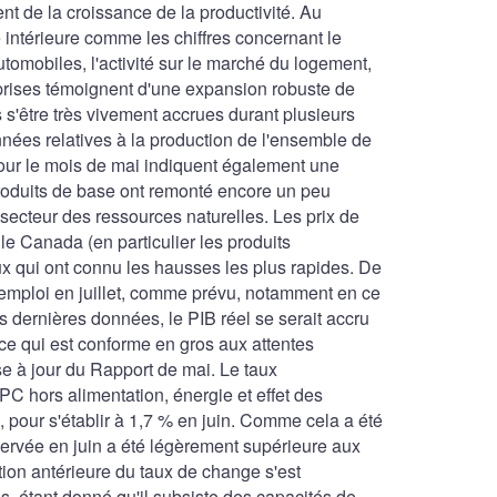
nt de la croissance de la productivité. Au
intérieure comme les chiffres concernant le
tomobiles, l'activité sur le marché du logement,
reprises témoignent d'une expansion robuste de
s s'être très vivement accrues durant plusieurs
nnées relatives à la production de l'ensemble de
pour le mois de mai indiquent également une
roduits de base ont remonté encore un peu
 secteur des ressources naturelles. Les prix de
le Canada (en particulier les produits
 qui ont connu les hausses les plus rapides. De
l'emploi en juillet, comme prévu, notamment en ce
s dernières données, le PIB réel se serait accru
ce qui est conforme en gros aux attentes
se à jour du Rapport de mai. Le taux
PC hors alimentation, énergie et effet des
e, pour s'établir à 1,7 % en juin. Comme cela a été
ervée en juin a été légèrement supérieure aux
tion antérieure du taux de change s'est
is, étant donné qu'il subsiste des capacités de