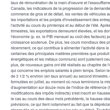
taux de rémunération de la main-d'oeuvre et l'essouffleme
Canada, les indicateurs de la progression de la demande 
commerce de gros et de détail, les ventes de véhicules au
les importations et les projets d'investissement des ent
l'activité au cours du printemps et au début de l'été. Aprè
trimestres, les exportations demeurent élevées, et les do
l'économie (p. ex. le PIB mensuel au coût des facteurs) 
croissance soutenue. De plus, les cours mondiaux des p
récemment, ce qui contribue à alimenter l'activité dans le
certaines des principales matières premières que produit 
énergétiques et les métaux communs) sont justement ceux
plus, de nouveaux gains ont été réalisés au chapitre de 
qui concerne les emplois salariés à plein temps. Selon le
de 3 1/2 % environ (en taux annuel) au second trimestre, 
formulées en juillet, au moment où nous terminions la mi
d'augmentation sur douze mois de l'indice de référence (I
modifications des impôts indirects) s'est inscrit en hauss
le cas au cours des deux mois précédents, la hausse obs
prévisions, ce qui tient notamment au fait que la déprécia
répercutée plus rapidement sur les prix au détail. Toutefo