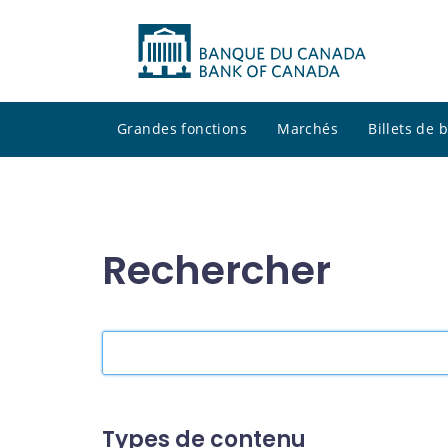
Grandes fonctions
Marchés
Billets de
Rechercher
Rechercher
dans
le
site
Types de contenu