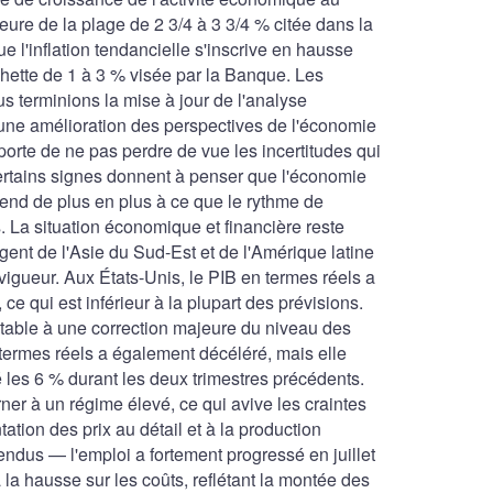
ure de la plage de 2 3/4 à 3 3/4 % citée dans la
e l'inflation tendancielle s'inscrive en hausse
chette de 1 à 3 % visée par la Banque. Les
s terminions la mise à jour de l'analyse
 une amélioration des perspectives de l'économie
rte de ne pas perdre de vue les incertitudes qui
certains signes donnent à penser que l'économie
tend de plus en plus à ce que le rythme de
. La situation économique et financière reste
t de l'Asie du Sud-Est et de l'Amérique latine
vigueur. Aux États-Unis, le PIB en termes réels a
ce qui est inférieur à la plupart des prévisions.
utable à une correction majeure du niveau des
 termes réels a également décéléré, mais elle
 les 6 % durant les deux trimestres précédents.
er à un régime élevé, ce qui avive les craintes
tion des prix au détail et à la production
endus — l'emploi a fortement progressé en juillet
a hausse sur les coûts, reflétant la montée des