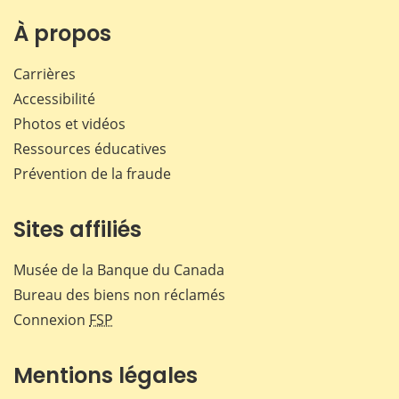
sur
sur
sur
par
Facebook
X
LinkedIn
courr
À propos
Carrières
Accessibilité
Photos et vidéos
Ressources éducatives
Prévention de la fraude
Sites affiliés
Musée de la Banque du Canada
Bureau des biens non réclamés
Connexion
FSP
Mentions légales