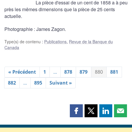
La pièce d'essai de un cent de 1858 a à peu
près les mêmes dimensions que la pièce de 25 cents
actuelle.
Photographie : James Zagon.
Type(s) de contenu
:
Publications
,
Revue de la Banque du
Canada
« Précédent
1
…
878
879
880
881
882
…
895
Suivant »
Partager
Partager
Partager
Part
cette
cette
cette
cette
page
page
page
page