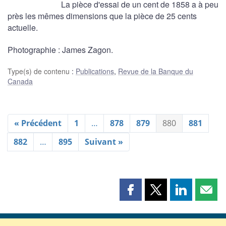
La pièce d'essai de un cent de 1858 a à peu
près les mêmes dimensions que la pièce de 25 cents
actuelle.
Photographie : James Zagon.
Type(s) de contenu
:
Publications
,
Revue de la Banque du
Canada
« Précédent
1
…
878
879
880
881
882
…
895
Suivant »
Partager
Partager
Partager
Part
cette
cette
cette
cette
page
page
page
page