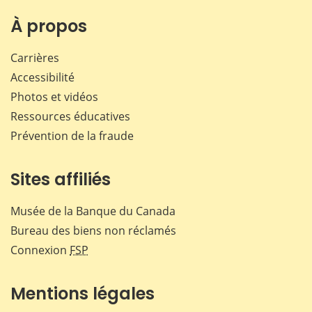
sur
sur
sur
par
Facebook
X
LinkedIn
courr
À propos
Carrières
Accessibilité
Photos et vidéos
Ressources éducatives
Prévention de la fraude
Sites affiliés
Musée de la Banque du Canada
Bureau des biens non réclamés
Connexion
FSP
Mentions légales