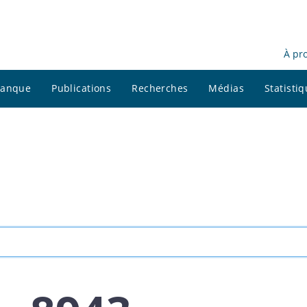
À pr
 banque
Publications
Recherches
Médias
Statisti