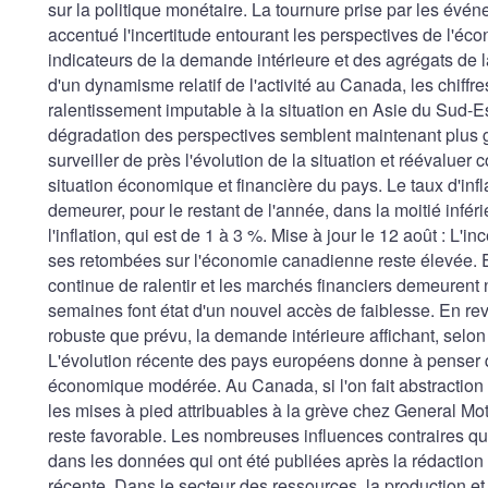
sur la politique monétaire. La tournure prise par les évé
accentué l'incertitude entourant les perspectives de l'é
indicateurs de la demande intérieure et des agrégats de 
d'un dynamisme relatif de l'activité au Canada, les chiffr
ralentissement imputable à la situation en Asie du Sud-E
dégradation des perspectives semblent maintenant plus 
surveiller de près l'évolution de la situation et réévaluer c
situation économique et financière du pays. Le taux d'infl
demeurer, pour le restant de l'année, dans la moitié inféri
l'inflation, qui est de 1 à 3 %. Mise à jour le 12 août : L'in
ses retombées sur l'économie canadienne reste élevée. E
continue de ralentir et les marchés financiers demeurent 
semaines font état d'un nouvel accès de faiblesse. En r
robuste que prévu, la demande intérieure affichant, sel
L'évolution récente des pays européens donne à penser
économique modérée. Au Canada, si l'on fait abstraction 
les mises à pied attribuables à la grève chez General M
reste favorable. Les nombreuses influences contraires qu
dans les données qui ont été publiées après la rédactio
récente. Dans le secteur des ressources, la production et 