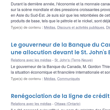
Durant la dernière année, l'économie et la monnaie canad
sur la scène mondiale et des pressions croissantes prov
en Asie du Sud-Est. Je suis sûr que les retombées de cett
produits de base, tels que le pétrole et le nickel, sont d
Type(s) de contenu
:
Médias
,
Discours et activités publiques
,
Di
Le gouverneur de la Banque du C
une allocution devant le St. John's
Relations avec les médias
St. John's (Terre-Neuve)
Le gouverneur de la Banque du Canada, M. Gordon Thiess
la situation économique et financière internationale et s
Type(s) de contenu
:
Médias
,
Communiqués
Renégociation de la ligne de crédit
Relations avec les médias
Ottawa (Ontario)