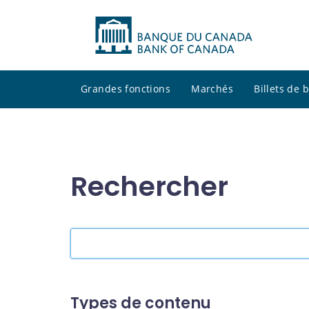
Grandes fonctions
Marchés
Billets de
Rechercher
Rechercher
dans
le
site
Types de contenu