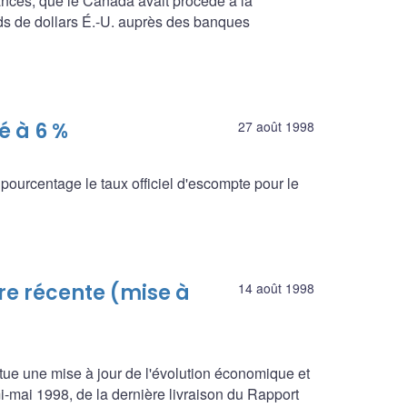
ances, que le Canada avait procédé à la
ards de dollars É.-U. auprès des banques
é à 6 %
27 août 1998
ourcentage le taux officiel d'escompte pour le
re récente (mise à
14 août 1998
titue une mise à jour de l'évolution économique et
i-mai 1998, de la dernière livraison du Rapport