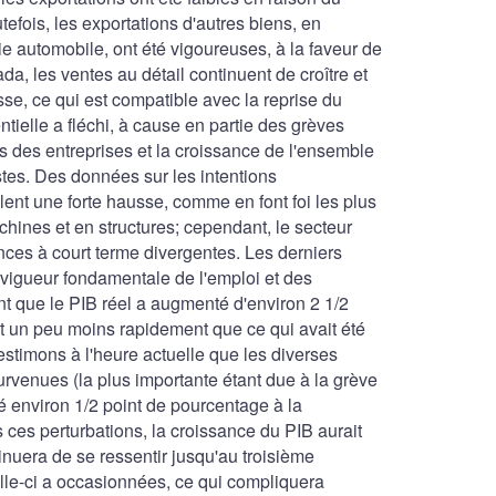
fois, les exportations d'autres biens, en
rie automobile, ont été vigoureuses, à la faveur de
, les ventes au détail continuent de croître et
e, ce qui est compatible avec la reprise du
tielle a fléchi, à cause en partie des grèves
 des entreprises et la croissance de l'ensemble
stes. Des données sur les intentions
ent une forte hausse, comme en font foi les plus
hines et en structures; cependant, le secteur
nces à court terme divergentes. Les derniers
 vigueur fondamentale de l'emploi et des
t que le PIB réel a augmenté d'environ 2 1/2
it un peu moins rapidement que ce qui avait été
timons à l'heure actuelle que les diverses
urvenues (la plus importante étant due à la grève
é environ 1/2 point de pourcentage à la
 ces perturbations, la croissance du PIB aurait
nuera de se ressentir jusqu'au troisième
lle-ci a occasionnées, ce qui compliquera