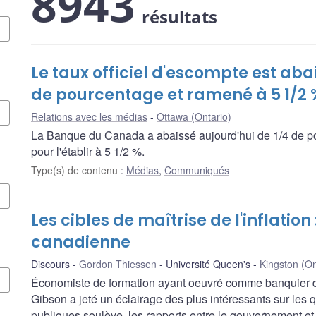
8943
résultats
Le taux officiel d'escompte est aba
de pourcentage et ramené à 5 1/2 
Relations avec les médias
Ottawa (Ontario)
La Banque du Canada a abaissé aujourd'hui de 1/4 de poi
pour l'établir à 5 1/2 %.
Type(s) de contenu
:
Médias
,
Communiqués
Les cibles de maîtrise de l'inflation
canadienne
Discours
Gordon Thiessen
Université Queen's
Kingston (On
Économiste de formation ayant oeuvré comme banquier du
Gibson a jeté un éclairage des plus intéressants sur les q
publiques soulève, les rapports entre le gouvernement et l