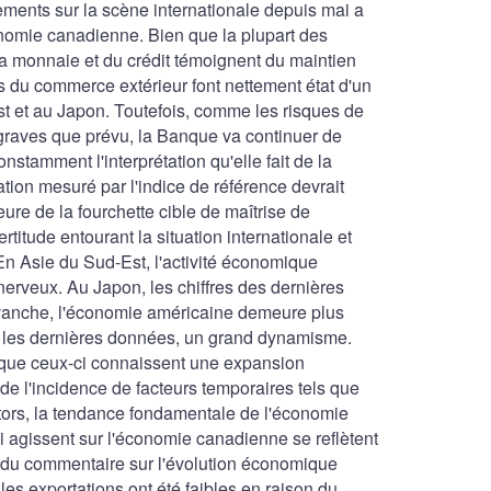
nements sur la scène internationale depuis mai a
conomie canadienne. Bien que la plupart des
la monnaie et du crédit témoignent du maintien
es du commerce extérieur font nettement état d'un
st et au Japon. Toutefois, comme les risques de
graves que prévu, la Banque va continuer de
onstamment l'interprétation qu'elle fait de la
ation mesuré par l'indice de référence devrait
eure de la fourchette cible de maîtrise de
certitude entourant la situation internationale et
n Asie du Sud-Est, l'activité économique
nerveux. Au Japon, les chiffres des dernières
evanche, l'économie américaine demeure plus
on les dernières données, un grand dynamisme.
 que ceux-ci connaissent une expansion
de l'incidence de facteurs temporaires tels que
otors, la tendance fondamentale de l'économie
i agissent sur l'économie canadienne se reflètent
n du commentaire sur l'évolution économique
les exportations ont été faibles en raison du