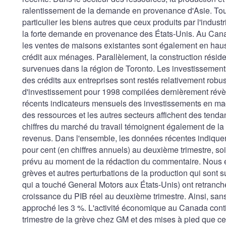
ralentissement de la demande en provenance d'Asie. Toute
particulier les biens autres que ceux produits par l'indust
la forte demande en provenance des États-Unis. Au Canada
les ventes de maisons existantes sont également en hauss
crédit aux ménages. Parallèlement, la construction résiden
survenues dans la région de Toronto. Les investissements
des crédits aux entreprises sont restés relativement robu
d'investissement pour 1998 compilées dernièrement révèl
récents indicateurs mensuels des investissements en mac
des ressources et les autres secteurs affichent des tenda
chiffres du marché du travail témoignent également de la
revenus. Dans l'ensemble, les données récentes indiquen
pour cent (en chiffres annuels) au deuxième trimestre, so
prévu au moment de la rédaction du commentaire. Nous es
grèves et autres perturbations de la production qui sont s
qui a touché General Motors aux États-Unis) ont retranch
croissance du PIB réel au deuxième trimestre. Ainsi, sans
approché les 3 %. L'activité économique au Canada conti
trimestre de la grève chez GM et des mises à pied que ce