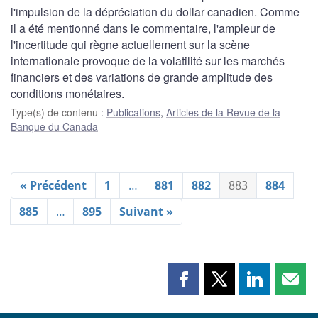
l'impulsion de la dépréciation du dollar canadien. Comme
il a été mentionné dans le commentaire, l'ampleur de
l'incertitude qui règne actuellement sur la scène
internationale provoque de la volatilité sur les marchés
financiers et des variations de grande amplitude des
conditions monétaires.
Type(s) de contenu
:
Publications
,
Articles de la Revue de la
Banque du Canada
« Précédent
1
…
881
882
883
884
885
…
895
Suivant »
Partager
Partager
Partager
Part
cette
cette
cette
cette