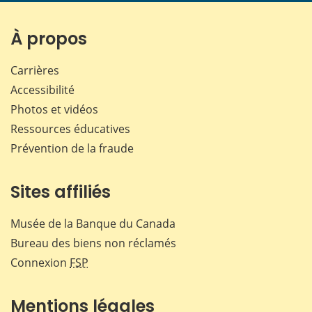
page
page
page
page
sur
sur
sur
par
Facebook
X
LinkedIn
courr
À propos
Carrières
Accessibilité
Photos et vidéos
Ressources éducatives
Prévention de la fraude
Sites affiliés
Musée de la Banque du Canada
Bureau des biens non réclamés
Connexion
FSP
Mentions légales