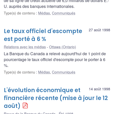
de sa ligne de crédit actuelle de 6,0 milliards de dollars É.-
U. auprès des banques internationales.
Type(s) de contenu
:
Médias
,
Communiqués
Le taux officiel d'escompte
27 août 1998
est porté à 6 %
Relations avec les médias
Ottawa (Ontario)
La Banque du Canada a relevé aujourd'hui de 1 point de
pourcentage le taux officiel d'escompte pour le porter à 6
%.
Type(s) de contenu
:
Médias
,
Communiqués
L'évolution économique et
14 août 1998
financière récente (mise à jour le 12
août)
Revue de la Banque du Canada - Été 1998