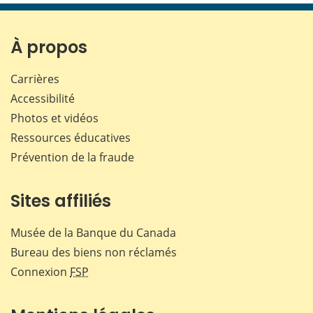
page
page
page
page
sur
sur
sur
par
Facebook
X
LinkedIn
courr
À propos
Carrières
Accessibilité
Photos et vidéos
Ressources éducatives
Prévention de la fraude
Sites affiliés
Musée de la Banque du Canada
Bureau des biens non réclamés
Connexion
FSP