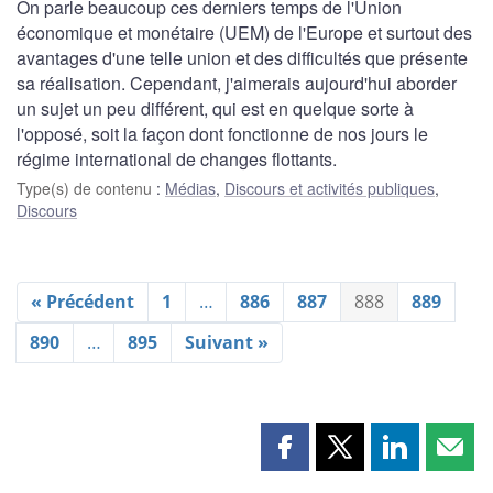
On parle beaucoup ces derniers temps de l'Union
économique et monétaire (UEM) de l'Europe et surtout des
avantages d'une telle union et des difficultés que présente
sa réalisation. Cependant, j'aimerais aujourd'hui aborder
un sujet un peu différent, qui est en quelque sorte à
l'opposé, soit la façon dont fonctionne de nos jours le
régime international de changes flottants.
Type(s) de contenu
:
Médias
,
Discours et activités publiques
,
Discours
« Précédent
1
…
886
887
888
889
890
…
895
Suivant »
Partager
Partager
Partager
Part
cette
cette
cette
cette