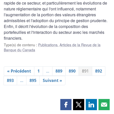
rapide de ce secteur, et particulièrement les évolutions de
nature réglementaire qui l'ont influencé, notamment
l'augmentation de la portion des valeurs étrangères
admissibles et l'adoption du principe de gestion prudente.
Enfin, il décrit l'évolution de la composition des
portefeuilles et l'interaction du secteur avec les marchés
financiers.
Type(s) de contenu
:
Publications
,
Articles de la Revue de la
Banque du Canada
« Précédent
1
…
889
890
891
892
893
…
895
Suivant »
Partager
Partager
Partager
Part
cette
cette
cette
cette