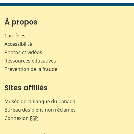
page
page
page
page
sur
sur
sur
par
Facebook
X
LinkedIn
courr
À propos
Carrières
Accessibilité
Photos et vidéos
Ressources éducatives
Prévention de la fraude
Sites affiliés
Musée de la Banque du Canada
Bureau des biens non réclamés
Connexion
FSP