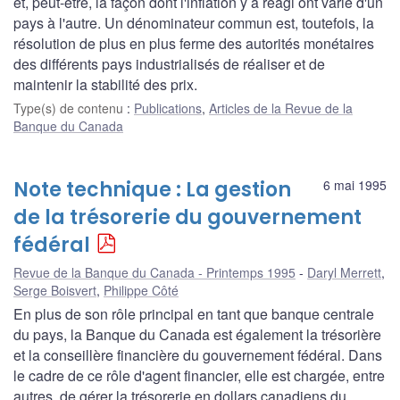
et, peut-être, la façon dont l'inflation y a réagi ont varié d'un
pays à l'autre. Un dénominateur commun est, toutefois, la
résolution de plus en plus ferme des autorités monétaires
des différents pays industrialisés de réaliser et de
maintenir la stabilité des prix.
Type(s) de contenu
:
Publications
,
Articles de la Revue de la
Banque du Canada
Note technique : La gestion
6 mai 1995
de la trésorerie du gouvernement
fédéral
Revue de la Banque du Canada - Printemps 1995
Daryl Merrett
,
Serge Boisvert
,
Philippe Côté
En plus de son rôle principal en tant que banque centrale
du pays, la Banque du Canada est également la trésorière
et la conseillère financière du gouvernement fédéral. Dans
le cadre de ce rôle d'agent financier, elle est chargée, entre
autres, de gérer la trésorerie en dollars canadiens du