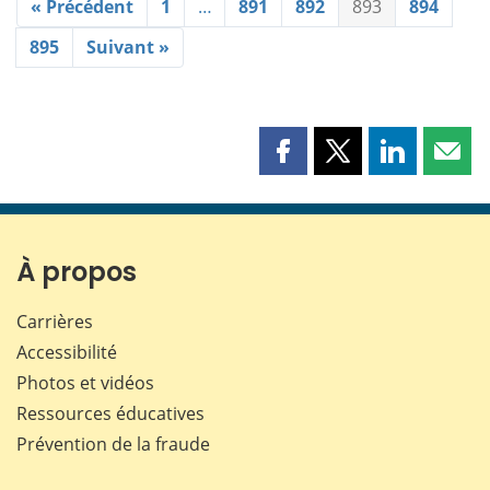
« Précédent
1
…
891
892
893
894
895
Suivant »
Partager
Partager
Partager
Part
cette
cette
cette
cette
page
page
page
page
sur
sur
sur
par
Facebook
X
LinkedIn
courr
À propos
Carrières
Accessibilité
Photos et vidéos
Ressources éducatives
Prévention de la fraude