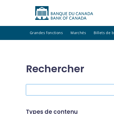
Grandes fonctions
Marchés
Billets de
Rechercher
Rechercher
dans
le
site
Types de contenu