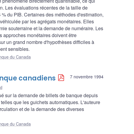
un phénomène directement quantifiable, ce qui
n. Les évaluations récentes de la taille de
5 % du PIB. Certaines des méthodes d'estimation,
n véhiculée par les agrégats monétaires. Elles
conomie souterraine et la demande de numéraire. Les
des approches monétaires doivent être
r un grand nombre d'hypothèses difficiles à
ment sensibles.
Banque du Canada
 banque canadiens
7 novembre 1994
nd
flué sur la demande de billets de banque depuis
elles que les guichets automatiques. L'auteure
irculation et de la demande des diverses
Banque du Canada