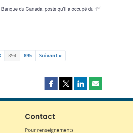
er
 Banque du Canada, poste qu’il a occupé du 1
3
894
895
Suivant »
Partager
Partager
Partager
Partager
cette
cette
cette
cette
page
page
page
page
sur
sur
sur
par
Facebook
X
LinkedIn
courriel
Contact
Pour renseignements