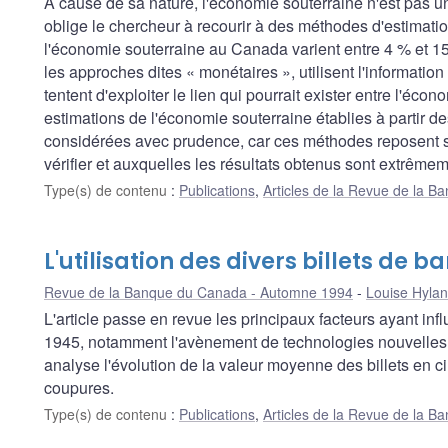
À cause de sa nature, l'économie souterraine n'est pas 
oblige le chercheur à recourir à des méthodes d'estimatio
l'économie souterraine au Canada varient entre 4 % et 1
les approches dites « monétaires », utilisent l'informatio
tentent d'exploiter le lien qui pourrait exister entre l'é
estimations de l'économie souterraine établies à partir 
considérées avec prudence, car ces méthodes reposent su
vérifier et auxquelles les résultats obtenus sont extrême
Type(s) de contenu
:
Publications
,
Articles de la Revue de la 
L'utilisation des divers billets de
Revue de la Banque du Canada - Automne 1994
Louise Hyla
L'article passe en revue les principaux facteurs ayant in
1945, notamment l'avènement de technologies nouvelles t
analyse l'évolution de la valeur moyenne des billets en c
coupures.
Type(s) de contenu
:
Publications
,
Articles de la Revue de la 