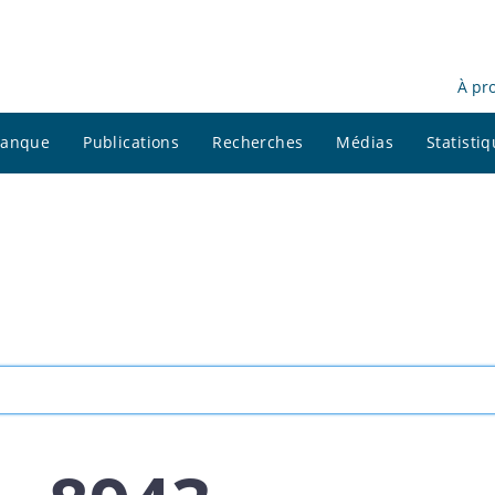
À pr
 banque
Publications
Recherches
Médias
Statisti