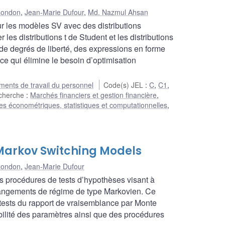
Rondon
,
Jean-Marie Dufour
,
Md. Nazmul Ahsan
r les modèles SV avec des distributions
 les distributions t de Student et les distributions
de degrés de liberté, des expressions en forme
ce qui élimine le besoin d’optimisation
ents de travail du personnel
Code(s) JEL
:
C
,
C1
,
echerche
:
Marchés financiers et gestion financière
,
s économétriques, statistiques et computationnelles
,
 Markov Switching Models
Rondon
,
Jean-Marie Dufour
 procédures de tests d’hypothèses visant à
angements de régime de type Markovien. Ce
 tests du rapport de vraisemblance par Monte
abilité des paramètres ainsi que des procédures