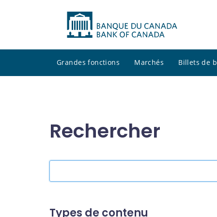
Grandes fonctions
Marchés
Billets de
Rechercher
Rechercher
dans
le
site
Types de contenu