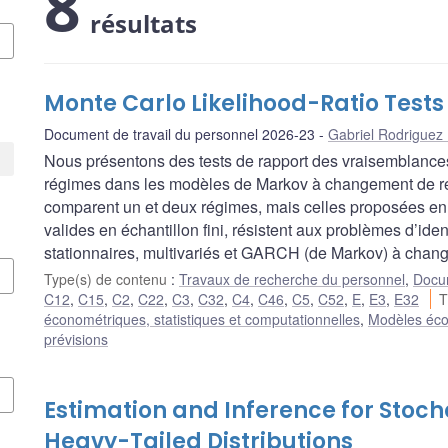
8
résultats
Monte Carlo Likelihood-Ratio Test
Document de travail du personnel 2026-23
Gabriel Rodriguez
Nous présentons des tests de rapport des vraisemblance
régimes dans les modèles de Markov à changement de ré
comparent un et deux régimes, mais celles proposées en p
valides en échantillon fini, résistent aux problèmes d’ide
stationnaires, multivariés et GARCH (de Markov) à chan
Type(s) de contenu
:
Travaux de recherche du personnel
,
Docum
C12
,
C15
,
C2
,
C22
,
C3
,
C32
,
C4
,
C46
,
C5
,
C52
,
E
,
E3
,
E32
T
économétriques, statistiques et computationnelles
,
Modèles éc
prévisions
Estimation and Inference for Stocha
Heavy-Tailed Distributions