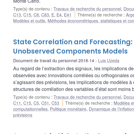
Monte Carlo.
Type(s) de contenu
:
Travaux de recherche du personnel
,
Docum
C13
,
C15
,
C8
,
C83
,
E
,
E4
,
E41
Thème(s) de recherche
:
Arg
Modèles et outils
,
Méthodes économétriques, statistiques et co
State Correlation and Forecasting
Unobserved Components Models
Document de travail du personnel 2018-14
Luis Uzeda
Au regard de l’extraction des signaux, les implications 
observées avec innovations corrélées ou orthogonales on
s’agissant des prévisions, les implications de modèles 
structures de corrélation des variables d’état sont moins
Type(s) de contenu
:
Travaux de recherche du personnel
,
Docum
C11
,
C15
,
C5
,
C51
,
C53
Thème(s) de recherche
:
Modèles et
computationnelles
,
Politique monétaire
,
Dynamique de l’inflation
prévisions