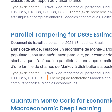
classiques de rapport de vraisemblance.
Type(s) de contenu
:
Travaux de recherche du personnel
,
Docum
C12
,
C15
,
C18
,
C6
,
C63
,
C8
,
C87
Thème(s) de recherche
:
M
statistiques et computationnelles
,
Modèles économiques
,
Politi
Parallel Tempering for DSGE Estim
Document de travail du personnel 2024-13
Joshua Brault
Dans cette étude, j’élabore un algorithme de Monte-Car
population, soit une atténuation parallèle, pour estimer
stochastique. L’atténuation parallèle fait une approximation
d’une famille de chaînes de Markov à distributions a post
Type(s) de contenu
:
Travaux de recherche du personnel
,
Docum
C11
,
C15
,
E
,
E1
,
E10
Thème(s) de recherche
:
Modèles et ou
computationnelles
,
Modèles économiques
Quantum Monte Carlo for Economic
Macroeconomic Deep Learning