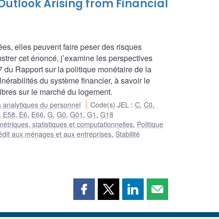
utlook Arising from Financial
ées, elles peuvent faire peser des risques
strer cet énoncé, j’examine les perspectives
du Rapport sur la politique monétaire de la
rabilités du système financier, à savoir le
ibres sur le marché du logement.
 analytiques du personnel
Code(s) JEL
:
C
,
C0
,
,
E58
,
E6
,
E66
,
G
,
G0
,
G01
,
G1
,
G18
triques, statistiques et computationnelles
,
Politique
édit aux ménages et aux entreprises
,
Stabilité
Partager
Partager
Partager
Partager
cette
cette
cette
cette
page
page
page
page