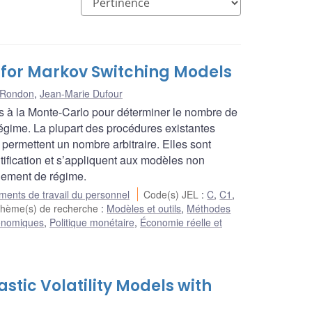
s for Markov Switching Models
 Rondon
,
Jean-Marie Dufour
s à la Monte-Carlo pour déterminer le nombre de
gime. La plupart des procédures existantes
ermettent un nombre arbitraire. Elles sont
ntification et s’appliquent aux modèles non
gement de régime.
ents de travail du personnel
Code(s) JEL
:
C
,
C1
,
hème(s) de recherche
:
Modèles et outils
,
Méthodes
onomiques
,
Politique monétaire
,
Économie réelle et
stic Volatility Models with