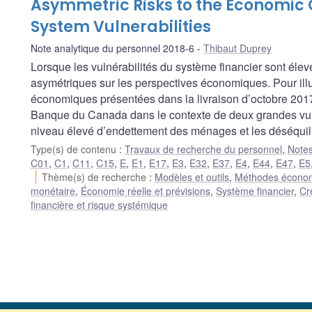
Asymmetric Risks to the Economic O
System Vulnerabilities
Note analytique du personnel 2018-6
Thibaut Duprey
Lorsque les vulnérabilités du système financier sont élev
asymétriques sur les perspectives économiques. Pour illu
économiques présentées dans la livraison d’octobre 2017 
Banque du Canada dans le contexte de deux grandes vulné
niveau élevé d’endettement des ménages et les déséquil
Type(s) de contenu
:
Travaux de recherche du personnel
,
Notes
C01
,
C1
,
C11
,
C15
,
E
,
E1
,
E17
,
E3
,
E32
,
E37
,
E4
,
E44
,
E47
,
E5
Thème(s) de recherche
:
Modèles et outils
,
Méthodes économé
monétaire
,
Économie réelle et prévisions
,
Système financier
,
Cr
financière et risque systémique