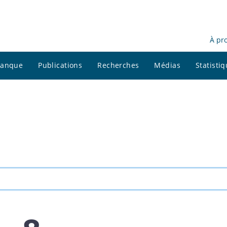
À pr
 banque
Publications
Recherches
Médias
Statisti