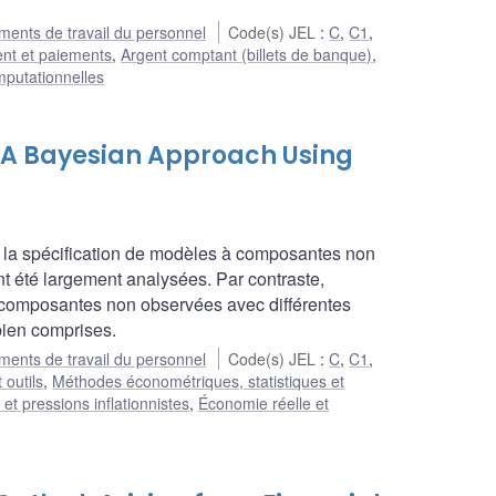
ents de travail du personnel
Code(s) JEL
:
C
,
C1
,
ent et paiements
,
Argent comptant (billets de banque)
,
mputationnelles
: A Bayesian Approach Using
de la spécification de modèles à composantes non
t été largement analysées. Par contraste,
à composantes non observées avec différentes
 bien comprises.
ents de travail du personnel
Code(s) JEL
:
C
,
C1
,
 outils
,
Méthodes économétriques, statistiques et
 et pressions inflationnistes
,
Économie réelle et