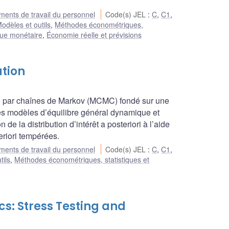
ents de travail du personnel
Code(s) JEL
:
C
,
C1
,
odèles et outils
,
Méthodes économétriques,
que monétaire
,
Économie réelle et prévisions
ation
lo par chaînes de Markov (MCMC) fondé sur une
 des modèles d’équilibre général dynamique et
 de la distribution d’intérêt a posteriori à l’aide
eriori tempérées.
ents de travail du personnel
Code(s) JEL
:
C
,
C1
,
tils
,
Méthodes économétriques, statistiques et
s: Stress Testing and