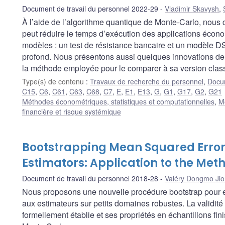
Document de travail du personnel 2022-29
Vladimir Skavysh
,
À l’aide de l’algorithme quantique de Monte-Carlo, nous 
peut réduire le temps d’exécution des applications écon
modèles : un test de résistance bancaire et un modèle D
profond. Nous présentons aussi quelques innovations de 
la méthode employée pour le comparer à sa version clas
Type(s) de contenu
:
Travaux de recherche du personnel
,
Docum
C15
,
C6
,
C61
,
C63
,
C68
,
C7
,
E
,
E1
,
E13
,
G
,
G1
,
G17
,
G2
,
G21
Méthodes économétriques, statistiques et computationnelles
,
M
financière et risque systémique
Bootstrapping Mean Squared Error
Estimators: Application to the M
Document de travail du personnel 2018-28
Valéry Dongmo Ji
Nous proposons une nouvelle procédure bootstrap pour e
aux estimateurs sur petits domaines robustes. La validit
formellement établie et ses propriétés en échantillons fi