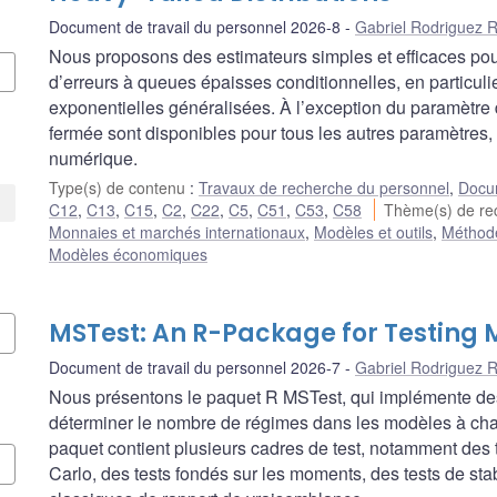
Document de travail du personnel 2026-8
Gabriel Rodriguez 
Nous proposons des estimateurs simples et efficaces pou
d’erreurs à queues épaisses conditionnelles, en particulier
exponentielles généralisées. À l’exception du paramètre 
fermée sont disponibles pour tous les autres paramètres, 
numérique.
Type(s) de contenu
:
Travaux de recherche du personnel
,
Docum
C12
,
C13
,
C15
,
C2
,
C22
,
C5
,
C51
,
C53
,
C58
Thème(s) de r
Monnaies et marchés internationaux
,
Modèles et outils
,
Méthode
Modèles économiques
MSTest: An R-Package for Testing
Document de travail du personnel 2026-7
Gabriel Rodriguez 
Nous présentons le paquet R MSTest, qui implémente des
déterminer le nombre de régimes dans les modèles à ch
paquet contient plusieurs cadres de test, notamment des
Carlo, des tests fondés sur les moments, des tests de st