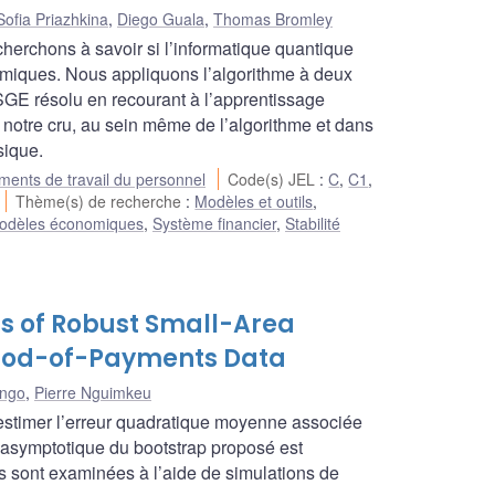
Sofia Priazhkina
,
Diego Guala
,
Thomas Bromley
cherchons à savoir si l’informatique quantique
omiques. Nous appliquons l’algorithme à deux
SGE résolu en recourant à l’apprentissage
notre cru, au sein même de l’algorithme et dans
sique.
ents de travail du personnel
Code(s) JEL
:
C
,
C1
,
Thème(s) de recherche
:
Modèles et outils
,
odèles économiques
,
Système financier
,
Stabilité
s of Robust Small-Area
ethod-of-Payments Data
ongo
,
Pierre Nguimkeu
stimer l’erreur quadratique moyenne associée
é asymptotique du bootstrap proposé est
nis sont examinées à l’aide de simulations de