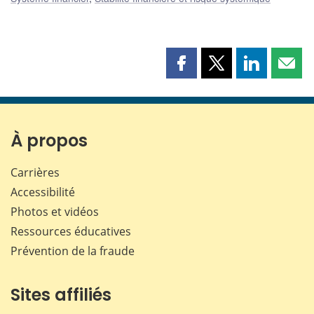
Partager
Partager
Partager
Part
cette
cette
cette
cette
page
page
page
page
sur
sur
sur
par
Facebook
X
LinkedIn
courr
À propos
Carrières
Accessibilité
Photos et vidéos
Ressources éducatives
Prévention de la fraude
Sites affiliés