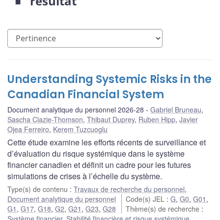
résultat
Understanding Systemic Risks in the
Canadian Financial System
Document analytique du personnel 2026-28
Gabriel Bruneau
,
Sascha Clazie-Thomson
,
Thibaut Duprey
,
Ruben Hipp
,
Javier
Ojea Ferreiro
,
Kerem Tuzcuoglu
Cette étude examine les efforts récents de surveillance et
d’évaluation du risque systémique dans le système
financier canadien et définit un cadre pour les futures
simulations de crises à l’échelle du système.
Type(s) de contenu
:
Travaux de recherche du personnel
,
Document analytique du personnel
Code(s) JEL
:
G
,
G0
,
G01
,
G1
,
G17
,
G18
,
G2
,
G21
,
G23
,
G28
Thème(s) de recherche
:
Système financier
,
Stabilité financière et risque systémique