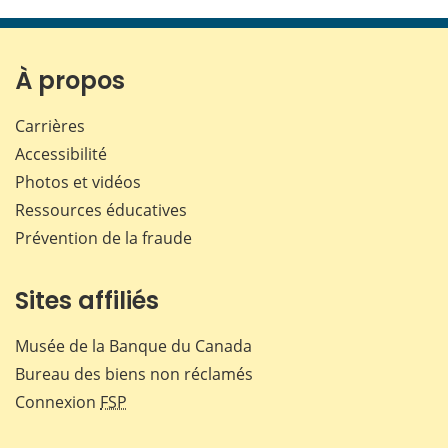
cette
cette
cette
cette
page
page
page
page
sur
sur
sur
par
Facebook
X
LinkedIn
courr
À propos
Carrières
Accessibilité
Photos et vidéos
Ressources éducatives
Prévention de la fraude
Sites affiliés
Musée de la Banque du Canada
Bureau des biens non réclamés
Connexion
FSP