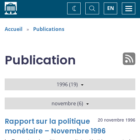
Accueil
Basculer
Togg
EN
Changez
la
navi
recherche
de
thème
Accueil
Publications
Publication
1996 (19)
novembre (6)
Rapport sur la politique
20 novembre 1996
monétaire – Novembre 1996