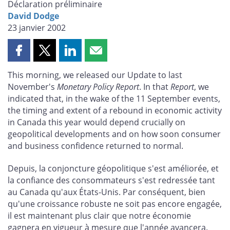
Déclaration préliminaire
David Dodge
23 janvier 2002
Partager
Partager
Partager
Partager
cette
cette
cette
cette
This morning, we released our Update to last
page
page
page
page
November's
Monetary Policy Report
. In that
Report
, we
sur
sur
sur
par
indicated that, in the wake of the 11 September events,
Facebook
X
LinkedIn
courriel
the timing and extent of a rebound in economic activity
in Canada this year would depend crucially on
geopolitical developments and on how soon consumer
and business confidence returned to normal.
Depuis, la conjoncture géopolitique s'est améliorée, et
la confiance des consommateurs s'est redressée tant
au Canada qu'aux États-Unis. Par conséquent, bien
qu'une croissance robuste ne soit pas encore engagée,
il est maintenant plus clair que notre économie
gagnera en vigueur à mesure que l'année avancera.