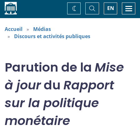
Accueil
Basculer
Togg
EN
Changez
la
navi
recherche
de
thème
Accueil
Médias
Discours et activités publiques
Parution de la
Mise
à jour
du
Rapport
sur la politique
monétaire