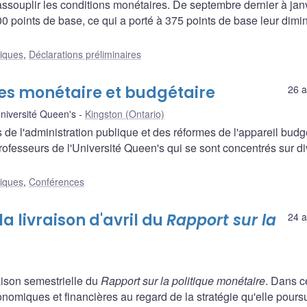
souplir les conditions monétaires. De septembre dernier à jan
0 points de base, ce qui a porté à 375 points de base leur dimi
liques
,
Déclarations préliminaires
ques monétaire et budgétaire
26 a
Université Queen's
Kingston (Ontario)
e l'administration publique et des réformes de l'appareil budg
rofesseurs de l'Université Queen's qui se sont concentrés sur d
liques
,
Conférences
 livraison d'avril du
Rapport sur la
24 a
ison semestrielle du
Rapport sur la politique monétaire
. Dans c
miques et financières au regard de la stratégie qu'elle poursu