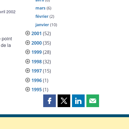
mars
(6)
vril 2002
février
(2)
janvier
(10)
2001
(52)
 point
2000
(35)
 de la
1999
(28)
1998
(32)
1997
(15)
1996
(1)
1995
(1)
Partager
Partager
Partager
Partager
cette
cette
cette
cette
page
page
page
page
sur
sur
sur
par