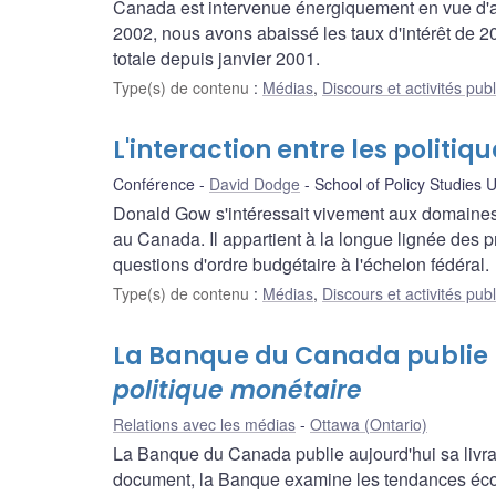
Canada est intervenue énergiquement en vue d'as
2002, nous avons abaissé les taux d'intérêt de 20
totale depuis janvier 2001.
Type(s) de contenu
:
Médias
,
Discours et activités pub
L'interaction entre les politi
Conférence
David Dodge
School of Policy Studies 
Donald Gow s'intéressait vivement aux domaines d
au Canada. Il appartient à la longue lignée des p
questions d'ordre budgétaire à l'échelon fédéral.
Type(s) de contenu
:
Médias
,
Discours et activités pub
La Banque du Canada publie la
politique monétaire
Relations avec les médias
Ottawa (Ontario)
La Banque du Canada publie aujourd'hui sa livra
document, la Banque examine les tendances écono