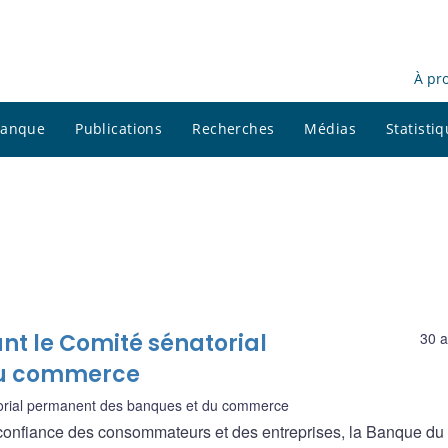
À pr
 banque
Publications
Recherches
Médias
Statisti
nt le Comité sénatorial
30 a
du commerce
orial permanent des banques et du commerce
la confiance des consommateurs et des entreprises, la Banque du