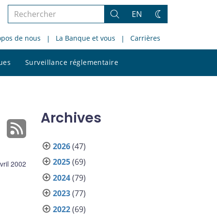
Rechercher
EN
Rechercher
Changez
dans
de
opos de nous
La Banque et vous
Carrières
le
thème
site
Rechercher
ques
Surveillance réglementaire
dans
le
site
Archives
2026
(47)
2025
(69)
vril 2002
2024
(79)
2023
(77)
2022
(69)