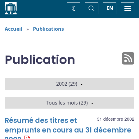
Accueil
Basculer
Togg
EN
Changez
la
navi
recherche
de
thème
Accueil
Publications
Publication
2002 (29)
Tous les mois (29)
Résumé des titres et
31 décembre 2002
emprunts en cours au 31 décembre