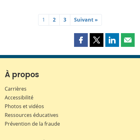
1
2
3
Suivant »
Partager
Partager
Partager
Part
cette
cette
cette
cette
page
page
page
page
sur
sur
sur
par
Facebook
X
LinkedIn
courr
À propos
Carrières
Accessibilité
Photos et vidéos
Ressources éducatives
Prévention de la fraude