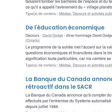
faisaient tomber les barrières de l'espace et du 
ce qu'il a appelé l'avènement du « village planéta
Type(s) de contenu
:
Médias
,
Discours et activités pub
De l'éducation économique
Discours
David Dodge
dîner-hommage David Dodge 
(Ontario)
Le programme de la soirée met l'accent sur la va
questions économiques et financières dans le b
signification toute particulière, car ma carrière s
Type(s) de contenu
:
Médias
,
Discours et activités pub
La Banque du Canada annonce
rétroactif dans le SACR
La Banque du Canada annonce qu'à compter du 1e
effectués par l'entremise du Système automatisé
depuis juillet 1986.