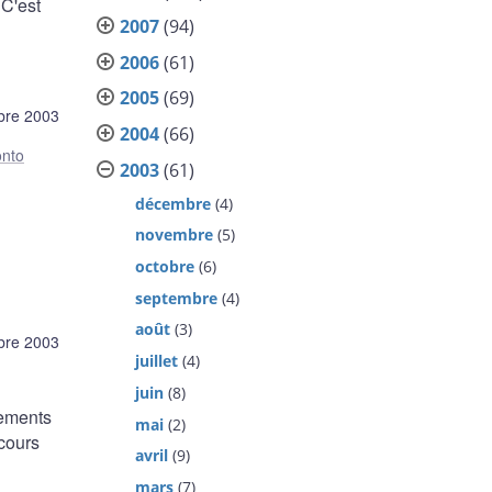
 C'est
2007
(94)
2006
(61)
2005
(69)
bre 2003
2004
(66)
onto
2003
(61)
décembre
(4)
novembre
(5)
octobre
(6)
septembre
(4)
août
(3)
bre 2003
juillet
(4)
juin
(8)
iements
mai
(2)
cours
avril
(9)
mars
(7)