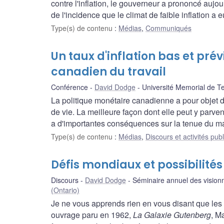
contre l'inflation, le gouverneur a prononcé aujo
de l'incidence que le climat de faible inflation a
Type(s) de contenu
:
Médias
,
Communiqués
Un taux d'inflation bas et pré
canadien du travail
Conférence
David Dodge
Université Memorial de T
La politique monétaire canadienne a pour objet 
de vie. La meilleure façon dont elle peut y parveni
a d'importantes conséquences sur la tenue du ma
Type(s) de contenu
:
Médias
,
Discours et activités pub
Défis mondiaux et possibilité
Discours
David Dodge
Séminaire annuel des vision
(Ontario)
Je ne vous apprends rien en vous disant que les
ouvrage paru en 1962,
La Galaxie Gutenberg
, M