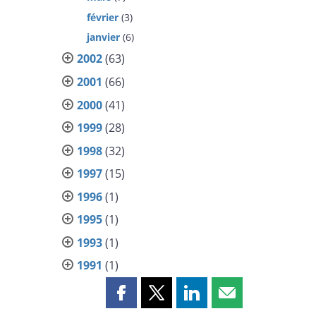
février
(3)
janvier
(6)
2002
(63)
2001
(66)
2000
(41)
1999
(28)
1998
(32)
1997
(15)
1996
(1)
1995
(1)
1993
(1)
1991
(1)
Partager
Partager
Partager
Partager
cette
cette
cette
cette