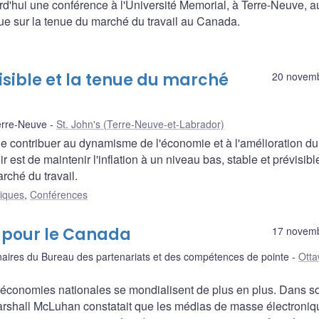
urd'hui une conférence à l'Université Memorial, à Terre-Neuve, a
 eue sur la tenue du marché du travail au Canada.
visible et la tenue du marché
20 novem
erre-Neuve
St. John's (Terre-Neuve-et-Labrador)
de contribuer au dynamisme de l'économie et à l'amélioration d
r est de maintenir l'inflation à un niveau bas, stable et prévisibl
rché du travail.
liques
,
Conférences
s pour le Canada
17 novem
naires du Bureau des partenariats et des compétences de pointe
Ott
 économies nationales se mondialisent de plus en plus. Dans s
arshall McLuhan constatait que les médias de masse électroniq