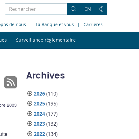
Rechercher
EN
Rechercher
Changez
dans
de
opos de nous
La Banque et vous
Carrières
le
thème
site
Rechercher
ques
Surveillance réglementaire
dans
le
site
Archives
2026
(110)
2025
(196)
bre 2003
2024
(177)
2023
(132)
utte
2022
(134)