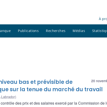
À pr
 banque
Publications
Recherches
Médias
Statisti
niveau bas et prévisible de
20 novem
fique sur la tenue du marché du travail
t-Labrador)
 contrôle des prix et des salaires exercé par la Commission de l