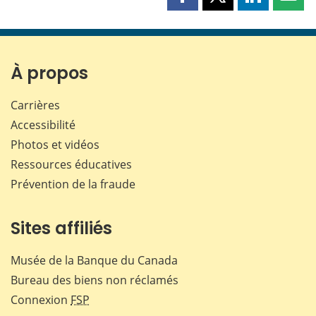
Partager
Partager
Partager
Part
cette
cette
cette
cette
page
page
page
page
sur
sur
sur
par
Facebook
X
LinkedIn
courr
À propos
Carrières
Accessibilité
Photos et vidéos
Ressources éducatives
Prévention de la fraude
Sites affiliés
Musée de la Banque du Canada
Bureau des biens non réclamés
Connexion
FSP