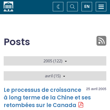
Accueil
Basculer
Togg
EN
Changez
la
navi
recherche
de
thème
Posts
2005 (122)
avril (15)
Le processus de croissance
25 avril 2005
à long terme de la Chine et ses
retombées sur le Canada