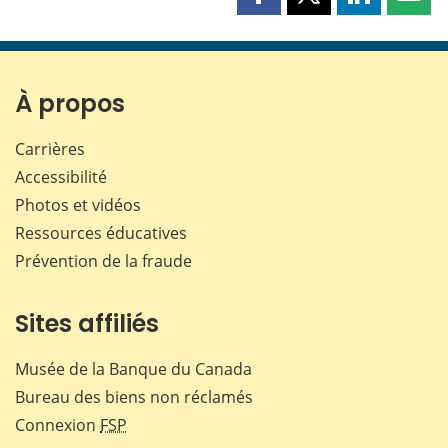
Partager
Partager
Partager
Part
cette
cette
cette
cette
page
page
page
page
sur
sur
sur
par
Facebook
X
LinkedIn
courr
À propos
Carrières
Accessibilité
Photos et vidéos
Ressources éducatives
Prévention de la fraude
Sites affiliés
Musée de la Banque du Canada
Bureau des biens non réclamés
Connexion
FSP