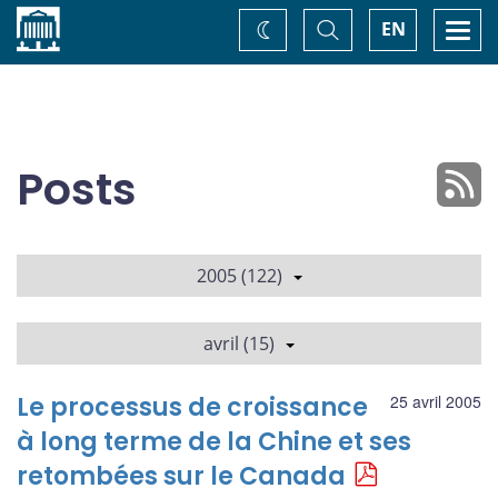
Accueil
Basculer
Togg
EN
Changez
la
navi
recherche
de
thème
Posts
2005 (122)
avril (15)
Le processus de croissance
25 avril 2005
à long terme de la Chine et ses
retombées sur le Canada