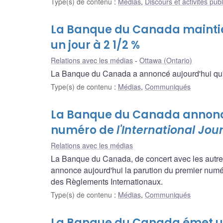
Type(s) de contenu
:
Médias
,
Discours et activités pub
La Banque du Canada maintien
un jour à 2 1/2 %
Relations avec les médias
Ottawa (Ontario)
La Banque du Canada a annoncé aujourd'hui qu'ell
Type(s) de contenu
:
Médias
,
Communiqués
La Banque du Canada annonce
numéro de
l'International Jou
Relations avec les médias
La Banque du Canada, de concert avec les autres i
annonce aujourd'hui la parution du premier numé
des Règlements Internationaux.
Type(s) de contenu
:
Médias
,
Communiqués
La Banque du Canada émet un 