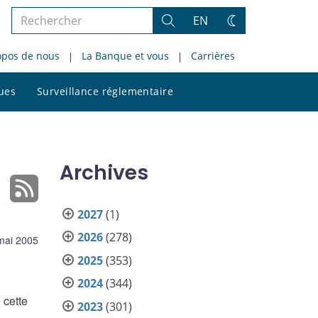
Rechercher
EN
Rechercher
Changez
dans
de
opos de nous
La Banque et vous
Carrières
le
thème
site
Rechercher
ques
Surveillance réglementaire
dans
le
site
Archives
2027
(1)
2026
(278)
mai 2005
2025
(353)
2024
(344)
 cette
2023
(301)