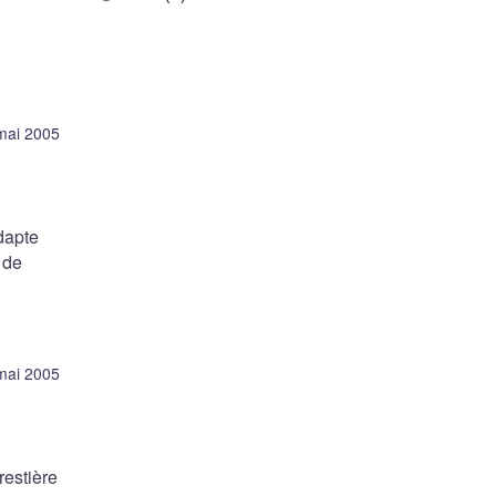
mai 2005
dapte
 de
mai 2005
orestière