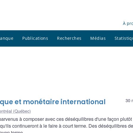
À pr
 banque
Publications
Recherches
Médias
Statisti
ique et monétaire international
30 
ntréal (Québec)
 parvenus à composer avec ces déséquilibres d'une façon plutôt
ils continueront à le faire à court terme. Des déséquilibres de
moyen terme.