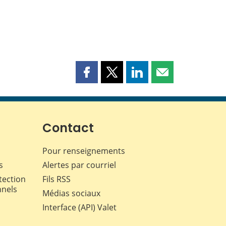
Partager
Partager
Partager
Partager
cette
cette
cette
cette
page
page
page
page
sur
sur
sur
par
Facebook
X
LinkedIn
courriel
Contact
Pour renseignements
s
Alertes par courriel
tection
Fils RSS
nnels
Médias sociaux
Interface (API) Valet