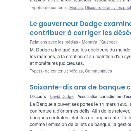
Type(s) de contenu
:
Médias
,
Discours et activités pub
Le gouverneur Dodge examin
contribuer à corriger les dés
Relations avec les médias
Montréal (Québec)
M. Dodge a indiqué que les décideurs du monde ent
les marchés, à la création et au maintien d'un sy
et monétaires judicieuses.
Type(s) de contenu
:
Médias
,
Communiqués
Soixante-dix ans de banque 
Discours
David Dodge
Association canadienne d'é
La Banque a ouvert ses portes le 11 mars 1935, au
confrontée à d'énormes défis. Afin de les relever
banques centrales, établies de longue date. Celle
comme l'émission de billets de banque, la gestion