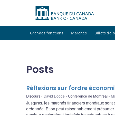
Grandes fonctions
Marchés
Billets de
Posts
Réflexions sur l'ordre économ
Discours
David Dodge
Conférence de Montréal
Mo
Jusqu'ici, les marchés financiers mondiaux sont
ordonnée. Et on peut raisonnablement présumer qu'
ampleur deviendront toutefois insoutenables à 