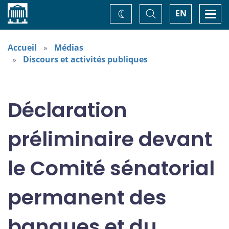
Accueil
Basculer
Togg
EN
Changez
la
navi
recherche
de
thème
Accueil
Médias
Discours et activités publiques
Déclaration
préliminaire devant
le Comité sénatorial
permanent des
banques et du