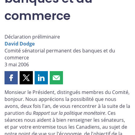
commerce
Déclaration préliminaire
David Dodge
Comité sénatorial permanent des banques et du
commerce
3 mai 2006
Partager
Partager
Partager
Partager
cette
cette
cette
cette
Monsieur le Président, distingués membres du Comité,
page
page
page
page
bonjour. Nous apprécions la possibilité que nous
sur
sur
sur
par
avons, deux fois l'an, de vous rencontrer à la suite de la
Facebook
X
LinkedIn
courriel
parution du
Rapport sur la politique monétaire
. Ces
séances nous aident à bien renseigner les sénateurs,
et par votre entremise tous les Canadiens, au sujet de
notre point de vue sur l'économie, de l'objectif de la