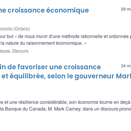
 une croissance économique
29 m
oronto (Ontario)
our but « de nous munir d'une méthode rationnelle et ordonnée 
st la nature du raisonnement économique. »
liques
,
Discours
in de favoriser une croissance
24 m
et équilibrée, selon le gouverneur Mar
 et une résilience considérable, son économie tourne en deçà
de la Banque du Canada, M. Mark Carney, dans un discours pron