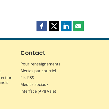
Partager
Partager
Partager
Partager
cette
cette
cette
cette
page
page
page
page
sur
sur
sur
par
Facebook
X
LinkedIn
courriel
Contact
Pour renseignements
s
Alertes par courriel
tection
Fils RSS
nnels
Médias sociaux
Interface (API) Valet