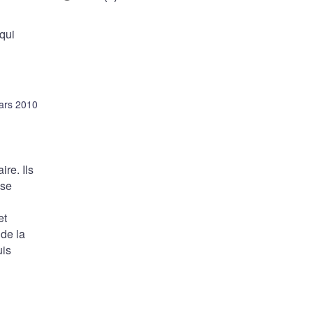
 qui
ars 2010
ire. Ils
 se
et
 de la
uis