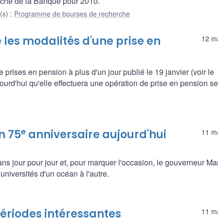
erche de la Banque pour 2010.
(s)
:
Programme de bourses de recherche
les modalités d'une prise en
12 m
rises en pension à plus d'un jour publié le 19 janvier (voir le
rd'hui qu'elle effectuera une opération de prise en pension se
e
n 75
anniversaire aujourd'hui
11 m
ns jour pour jour et, pour marquer l'occasion, le gouverneur Ma
niversités d'un océan à l'autre.
périodes intéressantes
11 m