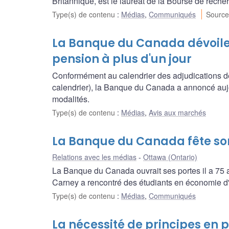
Britannique, est le lauréat de la Bourse de rech
Type(s) de contenu
:
Médias
,
Communiqués
Source
La Banque du Canada dévoile 
pension à plus d'un jour
Conformément au calendrier des adjudications de p
calendrier), la Banque du Canada a annoncé aujou
modalités.
Type(s) de contenu
:
Médias
,
Avis aux marchés
La Banque du Canada fête so
Relations avec les médias
Ottawa (Ontario)
La Banque du Canada ouvrait ses portes il a 75 a
Carney a rencontré des étudiants en économie d'u
Type(s) de contenu
:
Médias
,
Communiqués
La nécessité de principes en 