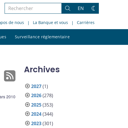
Rechercher
EN
Rechercher
Changez
dans
de
opos de nous
La Banque et vous
Carrières
le
thème
site
Rechercher
ques
Surveillance réglementaire
dans
le
site
Archives
2027
(1)
2026
(278)
ars 2010
2025
(353)
2024
(344)
2023
(301)