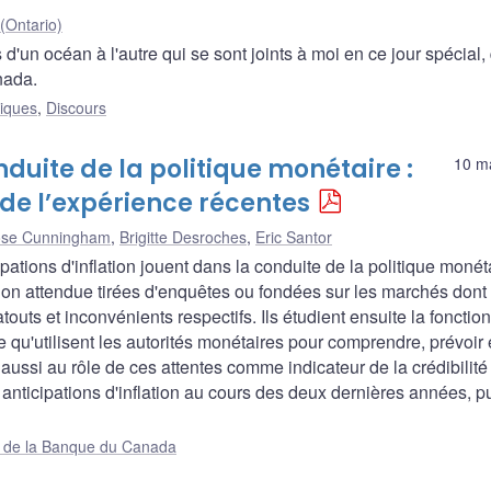
(Ontario)
 d'un océan à l'autre qui se sont joints à moi en ce jour spécial,
nada.
liques
,
Discours
nduite de la politique monétaire :
10 m
 de l’expérience récentes
se Cunningham
,
Brigitte Desroches
,
Eric Santor
pations d'inflation jouent dans la conduite de la politique monéta
tion attendue tirées d'enquêtes ou fondées sur les marchés dont
touts et inconvénients respectifs. Ils étudient ensuite la fonction
re qu'utilisent les autorités monétaires pour comprendre, prévoir 
ent aussi au rôle de ces attentes comme indicateur de la crédibilité
nticipations d'inflation au cours des deux dernières années, p
ue de la Banque du Canada