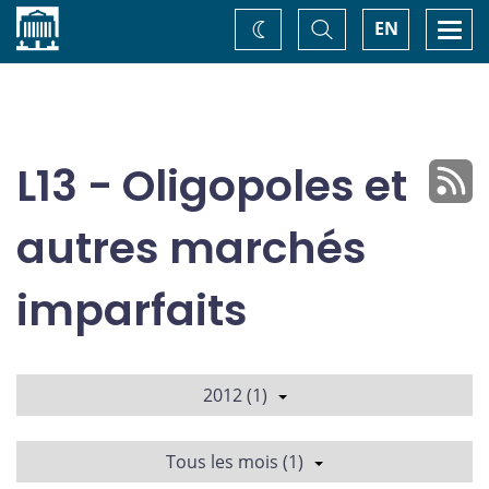
Accueil
Basculer
Togg
EN
Changez
la
navi
recherche
de
thème
L13 - Oligopoles et
autres marchés
imparfaits
2012 (1)
Tous les mois (1)