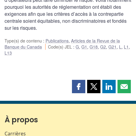
pourquoi les autorités de réglementation ont établi des
exigences afin que les critères d’accès à la contrepartie
centrale soient équitables, non discriminatoires et fondés
sur les risques.
Type(s) de contenu
:
Publications
,
Articles de la Revue de la
Banque du Canada
Code(s) JEL
:
G
,
G1
,
G18
,
G2
,
G21
,
L
,
L1
,
L13
Partager
Partager
Partager
Part
cette
cette
cette
cette
page
page
page
page
sur
sur
sur
par
Facebook
X
LinkedIn
courr
À propos
Carrières