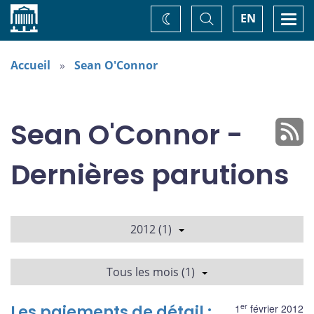
Accueil
Basculer
Togg
EN
Changez
la
navi
recherche
de
thème
Accueil
Sean O'Connor
Sean O'Connor -
Dernières parutions
2012 (1)
Tous les mois (1)
er
Les paiements de détail :
1
février 2012