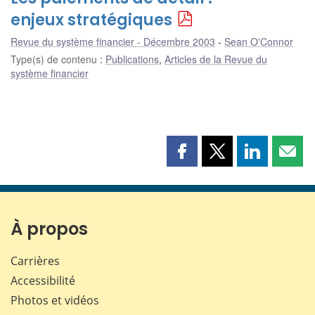
enjeux stratégiques
Revue du système financier - Décembre 2003
Sean O'Connor
Type(s) de contenu
:
Publications
,
Articles de la Revue du
système financier
Partager
Partager
Partager
Part
cette
cette
cette
cette
page
page
page
page
sur
sur
sur
par
Facebook
X
LinkedIn
courr
À propos
Carrières
Accessibilité
Photos et vidéos