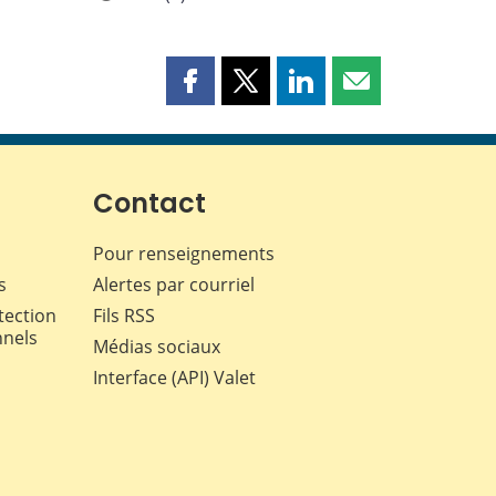
Partager
Partager
Partager
Partager
cette
cette
cette
cette
page
page
page
page
sur
sur
sur
par
Facebook
X
LinkedIn
courriel
Contact
Pour renseignements
s
Alertes par courriel
tection
Fils RSS
nnels
Médias sociaux
Interface (API) Valet