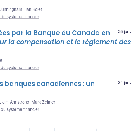
Cunningham
,
Ilan Kolet
e du système financier
nées par la Banque du Canada en
25 jan
sur la compensation et le règlement des
et
e du système financier
les banques canadiennes : un
24 jan
,
Jim Armstrong
,
Mark Zelmer
e du système financier