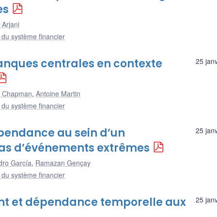
es
 Arjani
e du système financier
 banques centrales en contexte
25 jan
 Chapman
,
Antoine Martin
e du système financier
épendance au sein d’un
25 jan
 cas d’événements extrêmes
dro García
,
Ramazan Gençay
e du système financier
t et dépendance temporelle aux
25 jan