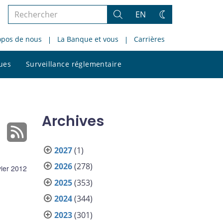
Rechercher
EN
Rechercher
Changez
dans
de
opos de nous
La Banque et vous
Carrières
le
thème
site
Rechercher
ques
Surveillance réglementaire
dans
le
site
Archives
2027
(1)
2026
(278)
vier 2012
2025
(353)
2024
(344)
2023
(301)