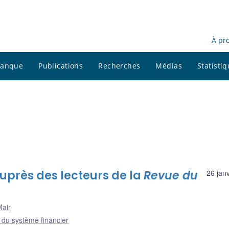
À pr
 banque
Publications
Recherches
Médias
Statisti
près des lecteurs de la
Revue du
26 jan
air
e du système financier