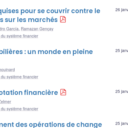
uises pour se couvrir contre le
26 jan
s sur les marchés
dro García
,
Ramazan Gençay
e du système financier
ilières : un monde en pleine
25 jan
houinard
e du système financier
otation financière
25 jan
Zelmer
e du système financier
ement des opérations de change
25 jan