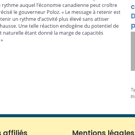
du rythme auquel l’économie canadienne peut croître
c
précisé le gouverneur Poloz. « Le message à retenir est
D
enir un rythme d’activité plus élevé sans attiser
p
en hausse. Une telle réaction endogène du potentiel de
 naturelle étant donné la marge de capacités
 »
T
pu
 affiliés
Mentions légales