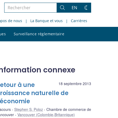
Rechercher
EN
Rechercher
Changez
dans
de
opos de nous
La Banque et vous
Carrières
le
thème
site
Rechercher
ques
Surveillance réglementaire
dans
le
site
Information connexe
etour à une
18 septembre 2013
roissance naturelle de
’économie
scours
Stephen S. Poloz
Chambre de commerce de
ancouver
Vancouver (Colombie-Britannique)