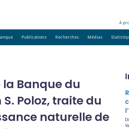
À pr
 banque
Publications
Recherches
Médias
Statisti
 la Banque du
R
. Poloz, traite du
c
l
ssance naturelle de
Di
V