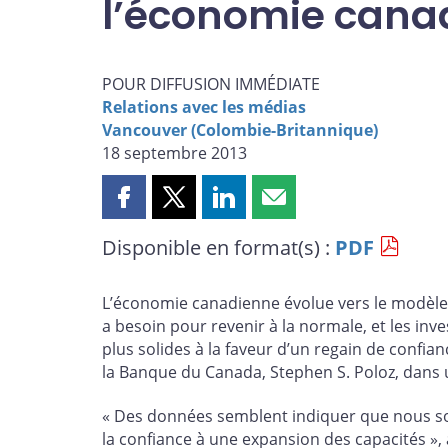
l’économie cana
POUR DIFFUSION IMMÉDIATE
Relations avec les médias
Vancouver (Colombie-Britannique)
18 septembre 2013
Partager
Partager
Partager
Partager
cette
cette
cette
cette
Disponible en format(s) :
PDF
page
page
page
page
sur
sur
sur
par
Facebook
X
LinkedIn
courriel
L’économie canadienne évolue vers le modèle 
a besoin pour revenir à la normale, et les in
plus solides à la faveur d’un regain de confia
la Banque du Canada, Stephen S. Poloz, dans
« Des données semblent indiquer que nous so
la confiance à une expansion des capacités »,