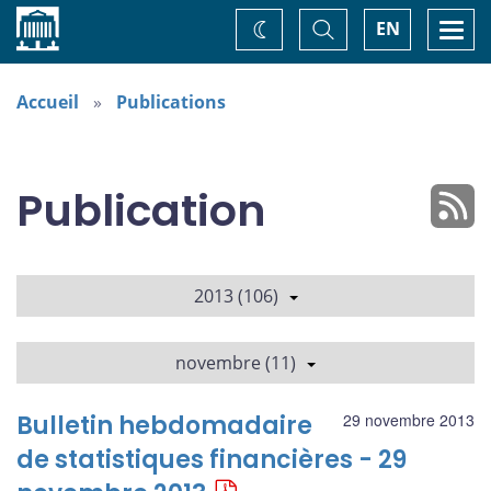
Accueil
Basculer
Togg
EN
Changez
la
navi
recherche
de
thème
Accueil
Publications
Publication
2013 (106)
novembre (11)
Bulletin hebdomadaire
29 novembre 2013
de statistiques financières - 29