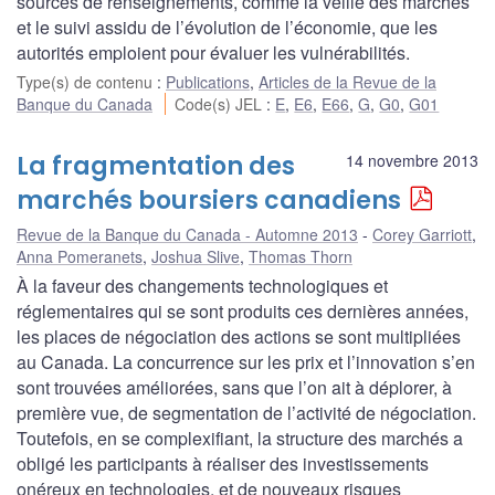
sources de renseignements, comme la veille des marchés
et le suivi assidu de l’évolution de l’économie, que les
autorités emploient pour évaluer les vulnérabilités.
Type(s) de contenu
:
Publications
,
Articles de la Revue de la
Banque du Canada
Code(s) JEL
:
E
,
E6
,
E66
,
G
,
G0
,
G01
La fragmentation des
14 novembre 2013
marchés boursiers canadiens
Revue de la Banque du Canada - Automne 2013
Corey Garriott
,
Anna Pomeranets
,
Joshua Slive
,
Thomas Thorn
À la faveur des changements technologiques et
réglementaires qui se sont produits ces dernières années,
les places de négociation des actions se sont multipliées
au Canada. La concurrence sur les prix et l’innovation s’en
sont trouvées améliorées, sans que l’on ait à déplorer, à
première vue, de segmentation de l’activité de négociation.
Toutefois, en se complexifiant, la structure des marchés a
obligé les participants à réaliser des investissements
onéreux en technologies, et de nouveaux risques