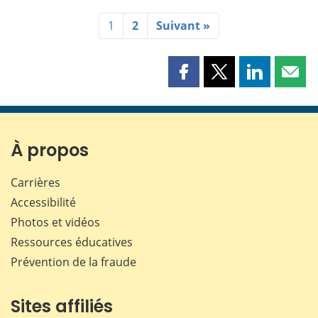
1
2
Suivant »
Partager
Partager
Partager
Part
cette
cette
cette
cette
page
page
page
page
sur
sur
sur
par
Facebook
X
LinkedIn
courr
À propos
Carrières
Accessibilité
Photos et vidéos
Ressources éducatives
Prévention de la fraude
Sites affiliés