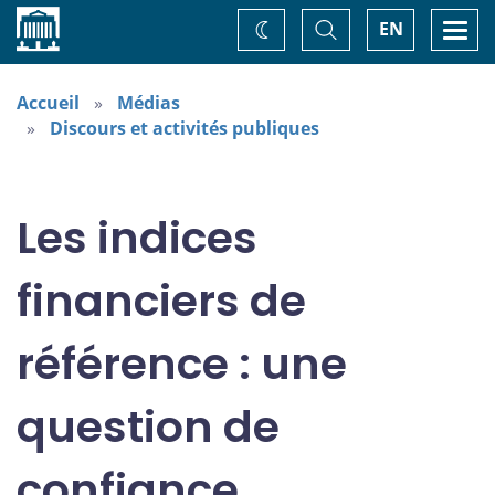
Accueil
Basculer
Togg
EN
Changez
la
navi
recherche
de
thème
Accueil
Médias
Discours et activités publiques
Les indices
financiers de
référence : une
question de
confiance