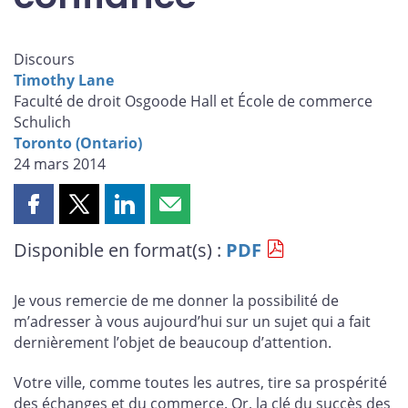
Discours
Timothy Lane
Faculté de droit Osgoode Hall et École de commerce
Schulich
Toronto (Ontario)
24 mars 2014
Partager
Partager
Partager
Partager
cette
cette
cette
cette
Disponible en format(s) :
PDF
page
page
page
page
sur
sur
sur
par
Facebook
X
LinkedIn
courriel
Je vous remercie de me donner la possibilité de
m’adresser à vous aujourd’hui sur un sujet qui a fait
dernièrement l’objet de beaucoup d’attention.
Votre ville, comme toutes les autres, tire sa prospérité
des échanges et du commerce. Or, la clé du succès des