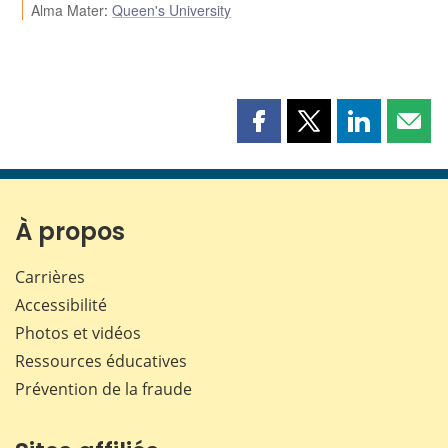
Alma Mater
:
Queen's University
Partager
Partager
Partager
Part
cette
cette
cette
cette
page
page
page
page
sur
sur
sur
par
Facebook
X
LinkedIn
courr
À propos
Carrières
Accessibilité
Photos et vidéos
Ressources éducatives
Prévention de la fraude