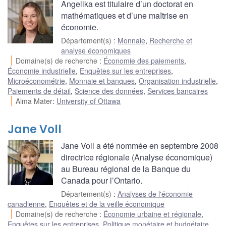
Angelika est titulaire d’un doctorat en
mathématiques et d’une maîtrise en
économie.
Département(s)
:
Monnaie
,
Recherche et
analyse économiques
Domaine(s) de recherche
:
Économie des paiements
,
Économie industrielle
,
Enquêtes sur les entreprises
,
Microéconométrie
,
Monnaie et banques
,
Organisation industrielle
,
Paiements de détail
,
Science des données
,
Services bancaires
Alma Mater
:
University of Ottawa
Jane Voll
Jane Voll a été nommée en septembre 2008
directrice régionale (Analyse économique)
au Bureau régional de la Banque du
Canada pour l’Ontario.
Département(s)
:
Analyses de l'économie
canadienne
,
Enquêtes et de la veille économique
Domaine(s) de recherche
:
Économie urbaine et régionale
,
Enquêtes sur les entreprises
,
Politique monétaire et budgétaire