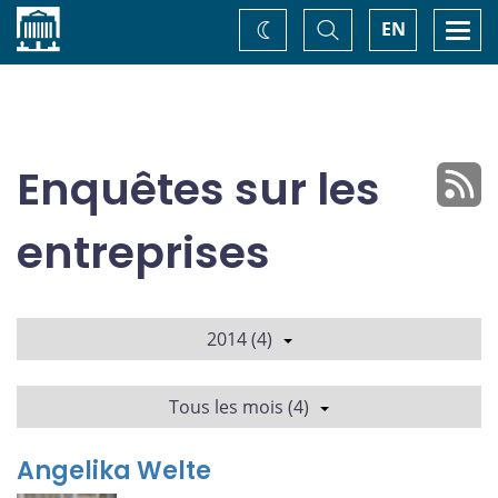
Accueil
Basculer
Togg
EN
Changez
la
navi
recherche
de
thème
Enquêtes sur les
entreprises
2014 (4)
Tous les mois (4)
Angelika Welte