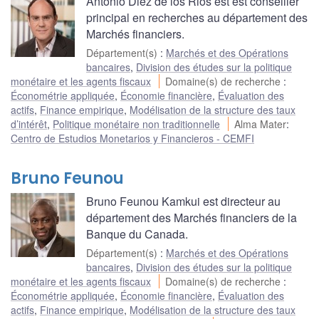
Antonio Diez de los Rios est est conseiller
principal en recherches au département des
Marchés financiers.
Département(s)
:
Marchés et des Opérations
bancaires
,
Division des études sur la politique
monétaire et les agents fiscaux
Domaine(s) de recherche
:
Économétrie appliquée
,
Économie financière
,
Évaluation des
actifs
,
Finance empirique
,
Modélisation de la structure des taux
d’intérêt
,
Politique monétaire non traditionnelle
Alma Mater
:
Centro de Estudios Monetarios y Financieros - CEMFI
Bruno Feunou
Bruno Feunou Kamkui est directeur au
département des Marchés financiers de la
Banque du Canada.
Département(s)
:
Marchés et des Opérations
bancaires
,
Division des études sur la politique
monétaire et les agents fiscaux
Domaine(s) de recherche
:
Économétrie appliquée
,
Économie financière
,
Évaluation des
actifs
,
Finance empirique
,
Modélisation de la structure des taux