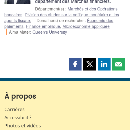
département des Marchés financiers.
Département(s)
:
Marchés et des Opérations
bancaires
,
Division des études sur la politique monétaire et les
agents fiscaux
Domaine(s) de recherche
:
Économie des
paiements
,
Finance empirique
,
Microéconomie appliquée
Alma Mater
:
Queen's University
Partager
Partager
Partager
Part
cette
cette
cette
cette
page
page
page
page
sur
sur
sur
par
Facebook
X
LinkedIn
courr
À propos
Carrières
Accessibilité
Photos et vidéos