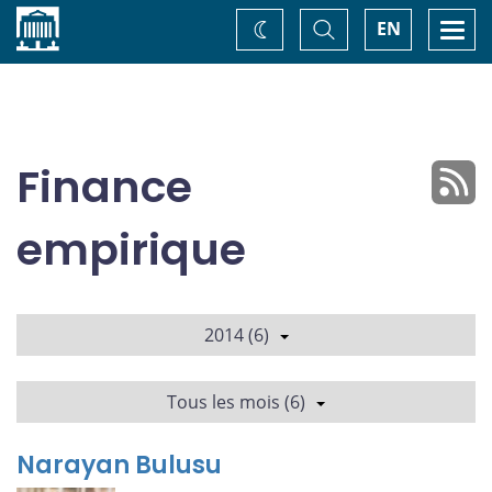
Accueil
Basculer
Togg
EN
Changez
la
navi
recherche
de
thème
Finance
empirique
2014 (6)
Tous les mois (6)
Narayan Bulusu